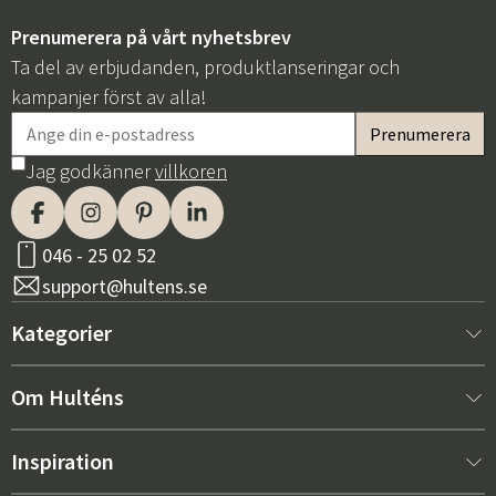
Prenumerera på vårt nyhetsbrev
Ta del av erbjudanden, produktlanseringar och
kampanjer först av alla!
Jag godkänner
villkoren
046 - 25 02 52
support@hultens.se
Kategorier
Nytt hos oss
Om Hulténs
Möbler
Om Hulténs
Inspiration
Inredning