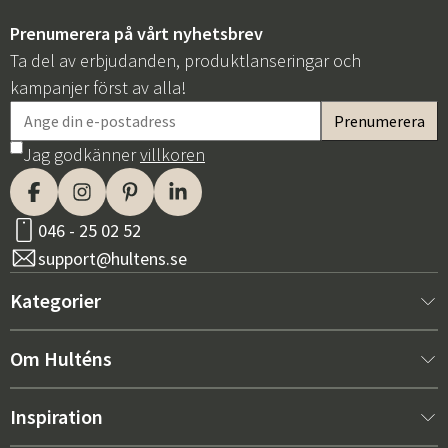
Prenumerera på vårt nyhetsbrev
Ta del av erbjudanden, produktlanseringar och
kampanjer först av alla!
Jag godkänner
villkoren
046 - 25 02 52
support@hultens.se
Kategorier
Nytt hos oss
Om Hulténs
Möbler
Om Hulténs
Inspiration
Inredning