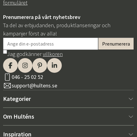
formuläret
Prenumerera på vårt nyhetsbrev
Ta del av erbjudanden, produktlanseringar och
kampanjer först av alla!
Jag godkänner
villkoren
046 - 25 02 52
support@hultens.se
Kategorier
Nytt hos oss
Om Hulténs
Möbler
Om Hulténs
Inspiration