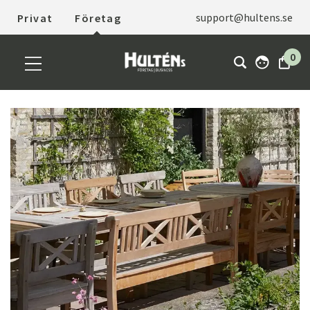
support@hultens.se
Privat
Företag
0