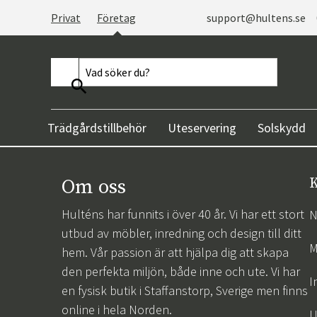
Privat
Företag
support@hultens.se
Trädgårdstillbehör
Uteservering
Solskydd
Om oss
K
Hulténs har funnits i över 40 år. Vi har ett stort
N
utbud av möbler, inredning och design till ditt
M
hem. Vår passion är att hjälpa dig att skapa
den perfekta miljön, både inne och ute. Vi har
I
en fysisk butik i Staffanstorp, Sverige men finns
online i hela Norden.
U