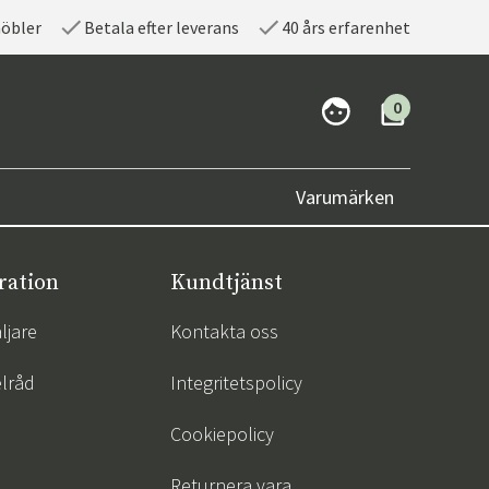
möbler
Betala efter leverans
40 års erfarenhet
0
Varumärken
ration
Kundtjänst
ljare
Kontakta oss
lråd
Integritetspolicy
Cookiepolicy
Returnera vara