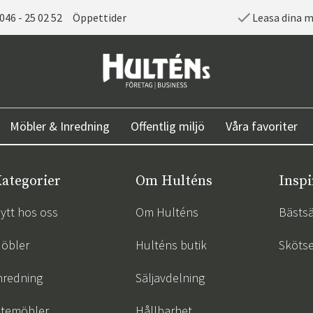
046 - 25 02 52
Öppettider
Leasa dina 
Möbler & Inredning
Offentlig miljö
Våra favoriter
ategorier
Om Hulténs
Inspi
ytt hos oss
Om Hulténs
Bästsä
öbler
Hulténs butik
Skötse
nredning
Säljavdelning
temöbler
Hållbarhet