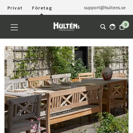
support@hultens.se
Privat
Företag
0