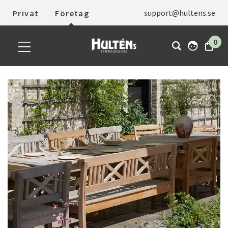
support@hultens.se
Privat
Företag
0