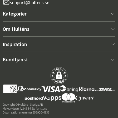
support@hultens.se
Kategorier
Nytt hos oss
Om Hulténs
Möbler
Om Hulténs
Inspiration
Inredning
Hulténs butik
Bästsäljare
Kundtjänst
Utemöbler
Säljavdelning
Skötselråd
Kontakta oss
Trädgård
Hållbarhet
Integritetspolicy
Grillar & Utekök
Prisgaranti
Cookiepolicy
Recensioner
Copyright © Hulténs i Sverige AB
Meteorvägen 4, 245 34 Staffanstorp
Returnera vara
Organisationsnummer 556920-4836
EU