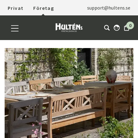
support@hultens.se
Privat
Företag
0