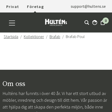
support@hultens.se
Privat
Företag
0
Startsida
Kollektioner
Brafab
Brafab Poul
Om oss
Hulténs har funnits i över 40 år. Vi har ett stort utbud av
möbler, inredning och design till ditt hem. Vår passion är
att hjälpa dig att skapa den perfekta miljön, både inne