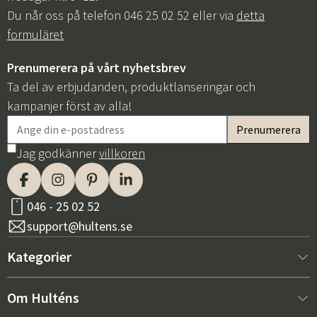
Du når oss på telefon 046 25 02 52 eller via
detta
formuläret
Prenumerera på vårt nyhetsbrev
Ta del av erbjudanden, produktlanseringar och
kampanjer först av alla!
Jag godkänner
villkoren
046 - 25 02 52
support@hultens.se
Kategorier
Nytt hos oss
Om Hulténs