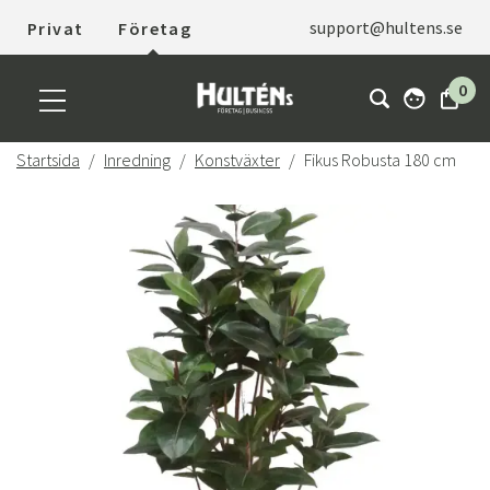
support@hultens.se
Privat
Företag
0
Startsida
Inredning
Konstväxter
Fikus Robusta 180 cm