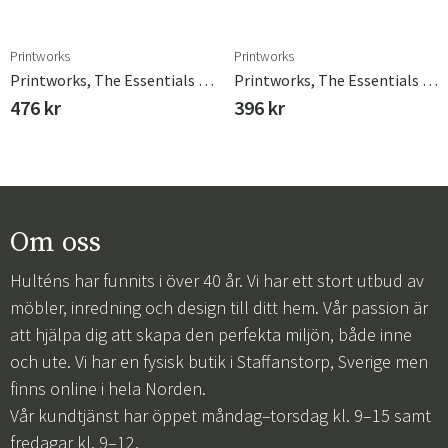
Printworks
Printworks
Printworks, The Essentials - Cheese Tools
Printworks, The Essentials - Pasta Tools
476 kr
396 kr
Om oss
Hulténs har funnits i över 40 år. Vi har ett stort utbud av
möbler, inredning och design till ditt hem. Vår passion är
att hjälpa dig att skapa den perfekta miljön, både inne
och ute. Vi har en fysisk butik i Staffanstorp, Sverige men
finns online i hela Norden.
Vår kundtjänst har öppet måndag–torsdag kl. 9–15 samt
fredagar kl. 9–12.