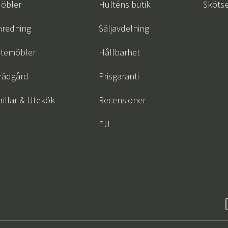
öbler
Hulténs butik
Skötse
nredning
Säljavdelning
temöbler
Hållbarhet
rädgård
Prisgaranti
rillar & Utekök
Recensioner
EU