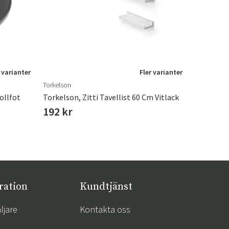
 varianter
Fler varianter
Torkelson
Leather Mas
ollfot
Torkelson, Zitti Tavellist 60 Cm Vitlack
192 kr
399 kr
ration
Kundtjänst
ljare
Kontakta oss