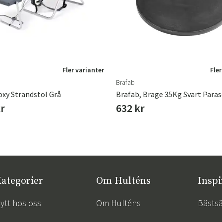
Fler varianter
Fler
Brafab
oxy Strandstol Grå
Brafab, Brage 35Kg Svart Paras
kr
632 kr
ategorier
Om Hulténs
Inspi
ytt hos oss
Om Hulténs
Bästsä