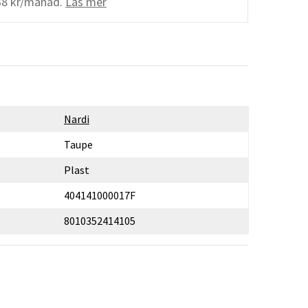
38 kr/månad.
Läs mer
Nardi
Taupe
Plast
404141000017F
8010352414105