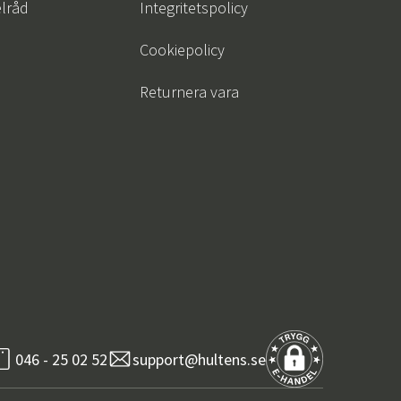
lråd
Integritetspolicy
Cookiepolicy
Returnera vara
046 - 25 02 52
support@hultens.se