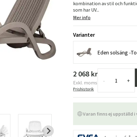
kombination av stil och funkt
som har UV...
Mer info
Varianter
Eden solsäng -To
2 068 kr
-
+
Exkl. moms
Prishistorik
Varan finns ej uppställd i 