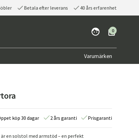
möbler
Betala efter leverans
40 års erfarenhet
0
Varumärken
rtora
ppet köp 30 dagar
2 års garanti
Prisgaranti
i är en solstol med armstöd – en perfekt