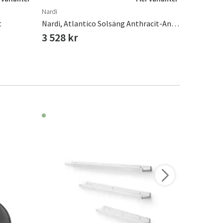
Nardi
Nardi
t
Nardi, Atlantico Solsäng Anthracit-Anthracit
Nardi, Om
3 528 kr
2 616 k