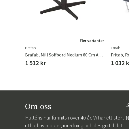
r varianter
Fler varianter
Brafab
Fritab
it
Brafab, Mill Soffbord Medium 60 Cm Anthracite
Fritab, R
1 512 kr
1 032 
Om oss
K
Hulténs har funnits i över 40 år. Vi har ett stort
N
utbud av möbler, inredning och design till ditt