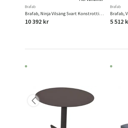
Brafab
Brafab
Leather Master, Läder Rengöring & Skydd Mini 2 X 100 Ml
Brafab, Ninja Vilsäng Svart Konstrotting
Brafab, V
10 392 kr
5 512 