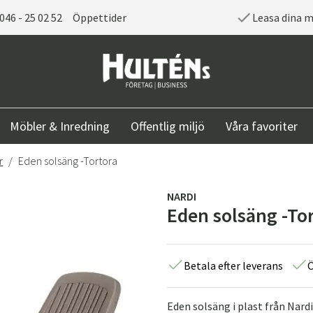
046 - 25 02 52
Öppettider
Leasa dina 
Möbler & Inredning
Offentlig miljö
Våra favoriter
r
Eden solsäng -Tortora
NARDI
Eden solsäng -To
Betala efter leverans
Ö
Eden solsäng i plast från Nard