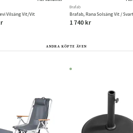
Brafab
evi Vilsäng Vit/vit
Brafab, Rana Solsäng Vit / Svar
kr
1 740 kr
ANDRA KÖPTE ÄVEN