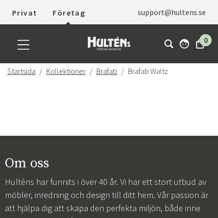
support@hultens.se
Privat
Företag
0
Startsida
Kollektioner
Brafab
Brafab Waltz
Om oss
Hulténs har funnits i över 40 år. Vi har ett stort utbud av
möbler, inredning och design till ditt hem. Vår passion är
att hjälpa dig att skapa den perfekta miljön, både inne