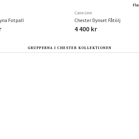
Fle
Cane-Line
yna Fotpall
Chester Dynset Fåtölj
r
4 400 kr
GRUPPERNA I CHESTER KOLLEKTIONEN