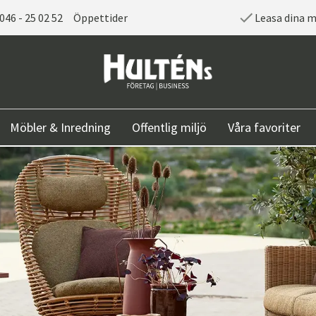
046 - 25 02 52
Öppettider
Leasa dina 
Möbler & Inredning
Offentlig miljö
Våra favoriter