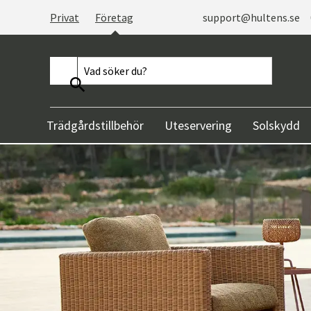
Privat
Företag
support@hultens.se
Trädgårdstillbehör
Uteservering
Solskydd