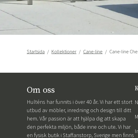
Startsida
Kollektioner
Cane-line
Cane-line Che
Om oss
K
Hulténs har funnits i över 40 år. Vi har ett stort
N
utbud av möbler, inredning och design till ditt
M
hem. Vår passion är att hjälpa dig att skapa
den perfekta miljön, både inne och ute. Vi har
I
en fysisk butik i Staffanstorp, Sverige men finns