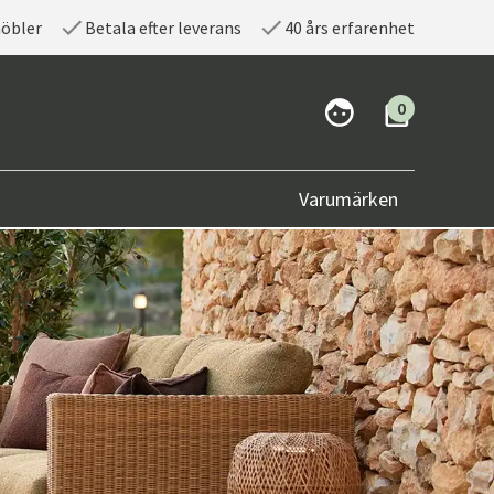
möbler
Betala efter leverans
40 års erfarenhet
0
Varumärken