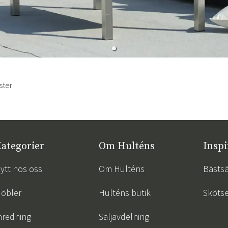
ster
ategorier
Om Hulténs
Inspi
ytt hos oss
Om Hulténs
Bästsä
öbler
Hulténs butik
Skötse
nredning
Säljavdelning