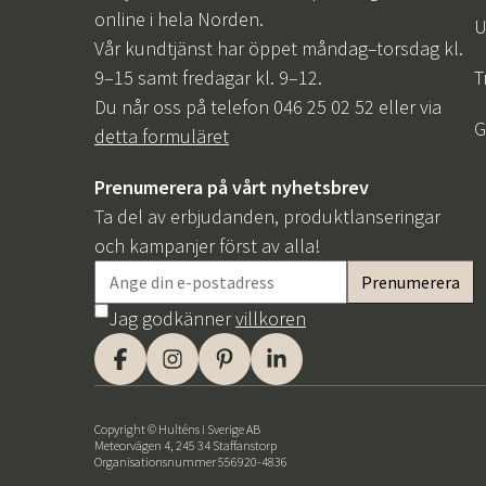
online i hela Norden.
U
Vår kundtjänst har öppet måndag–torsdag kl.
9–15 samt fredagar kl. 9–12.
T
Du når oss på telefon 046 25 02 52 eller via
G
detta formuläret
Prenumerera på vårt nyhetsbrev
Ta del av erbjudanden, produktlanseringar
och kampanjer först av alla!
Jag godkänner
villkoren
Copyright © Hulténs i Sverige AB
Meteorvägen 4, 245 34 Staffanstorp
Organisationsnummer 556920-4836