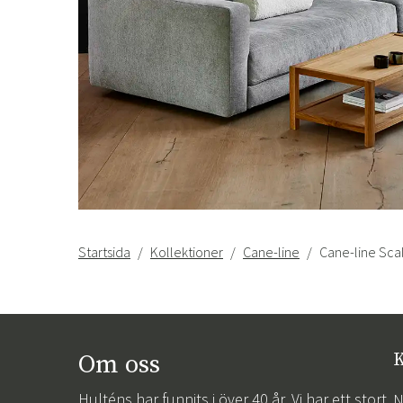
Startsida
Kollektioner
Cane-line
Cane-line Sca
Om oss
K
Hulténs har funnits i över 40 år. Vi har ett stort
N