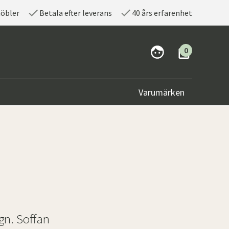
möbler
Betala efter leverans
40 års erfarenhet
0
Varumärken
gn. Soffan