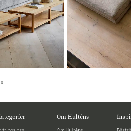
le
ategorier
Om Hulténs
Inspi
ytt hos oss
Om Hulténs
Bästsä