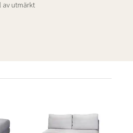
l av utmärkt
.