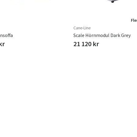
Fle
Cane-Line
ansoffa
Scale Hörnmodul Dark Grey
kr
21 120 kr