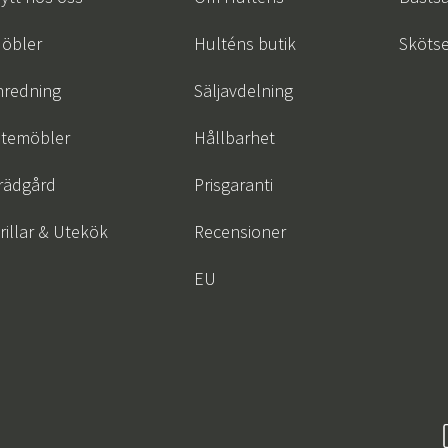
öbler
Hulténs butik
Skötse
nredning
Säljavdelning
temöbler
Hållbarhet
rädgård
Prisgaranti
rillar & Utekök
Recensioner
EU