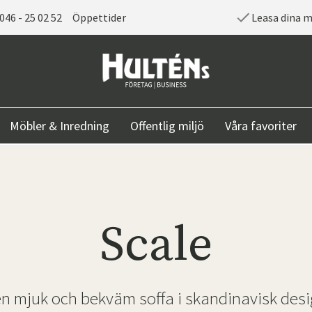
046 - 25 02 52
Öppettider
Leasa dina 
Möbler & Inredning
Offentlig miljö
Våra favoriter
Scale
en mjuk och bekväm soffa i skandinavisk desi