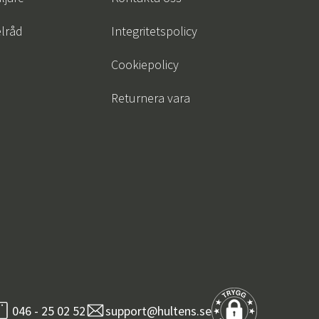
lråd
Integritetspolicy
Cookiepolicy
Returnera vara
046 - 25 02 52
support@hultens.se