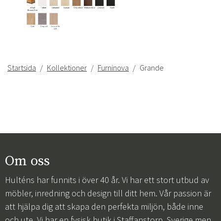
Startsida
Kollektioner
Furninova
Grande
Om oss
Hulténs har funnits i över 40 år. Vi har ett stort utbud av
möbler, inredning och design till ditt hem. Vår passion är
att hjälpa dig att skapa den perfekta miljön, både inne
och ute. Vi har en fysisk butik i Staffanstorp, Sverige men