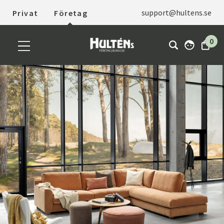
support@hultens.se
Privat
Företag
0