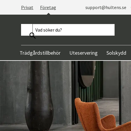
Privat
Företag
support@hultens.se
Trädgårdstillbehör
Uteservering
Solskydd