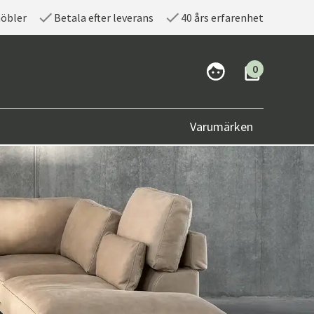
möbler
Betala efter leverans
40 års erfarenhet
0
Varumärken