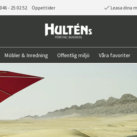
046 - 25 02 52
Öppettider
Leasa dina 
Möbler & Inredning
Offentlig miljö
Våra favoriter