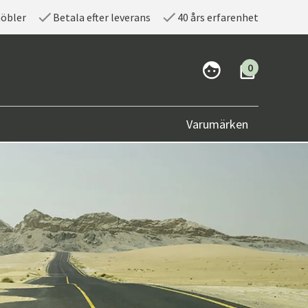
möbler
Betala efter leverans
40 års erfarenhet
0
Varumärken