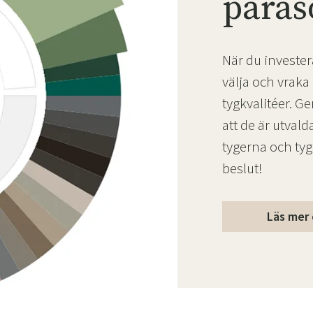
paras
När du investera
välja och vraka
tygkvalitéer. G
att de är utval
tygerna och tygk
beslut!
Läs mer 