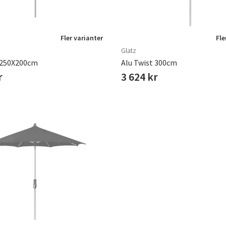
Fler varianter
Fle
Glatz
 250X200cm
Alu Twist 300cm
r
3 624 kr