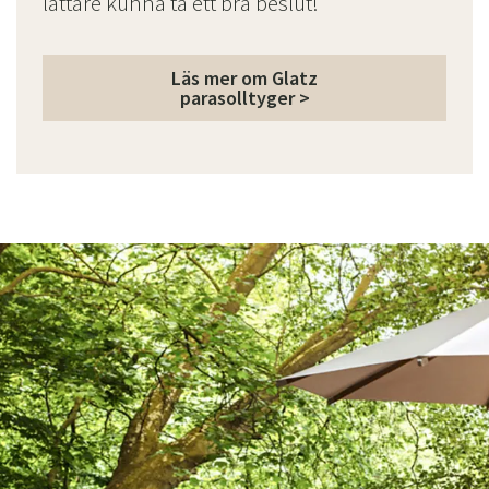
lättare kunna ta ett bra beslut!
Läs mer om Glatz
parasolltyger >