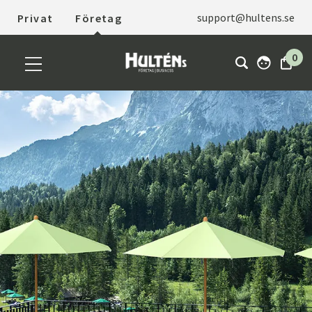
support@hultens.se
Privat
Företag
0