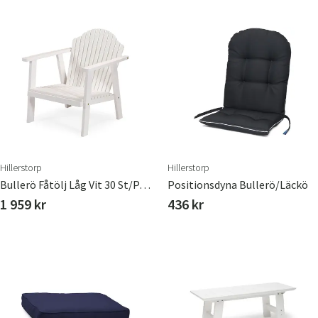
Hillerstorp
Hillerstorp
Bullerö Fåtölj Låg Vit 30 St/Pall*
Positionsdyna Bullerö/Läckö
1 959 kr
436 kr