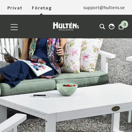
support@hultens.se
Privat
Företag
0