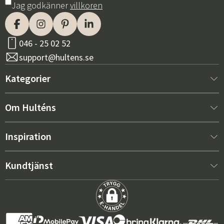
Jag godkänner
villkoren
046 - 25 02 52
support@hultens.se
Kategorier
Nytt hos oss
Om Hulténs
Möbler
Om Hulténs
Inspiration
Inredning
Hulténs butik
Bästsäljare
Kundtjänst
Utemöbler
Säljavdelning
Skötselråd
Kontakta oss
Trädgård
Hållbarhet
Integritetspolicy
Grillar & Utekök