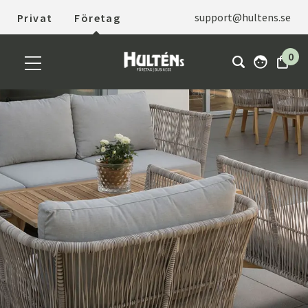
support@hultens.se
Privat
Företag
0