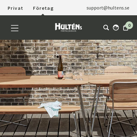
support@hultens.se
Privat
Företag
0