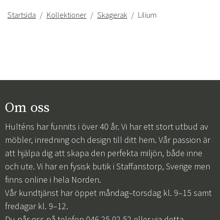
Startsida
Kollektioner
Skagerak
Lilium
Om oss
Hulténs har funnits i över 40 år. Vi har ett stort utbud av
möbler, inredning och design till ditt hem. Vår passion är
att hjälpa dig att skapa den perfekta miljön, både inne
och ute. Vi har en fysisk butik i Staffanstorp, Sverige men
finns online i hela Norden.
Vår kundtjänst har öppet måndag–torsdag kl. 9–15 samt
fredagar kl. 9–12.
Du når oss på telefon 046 25 02 52 eller via
detta