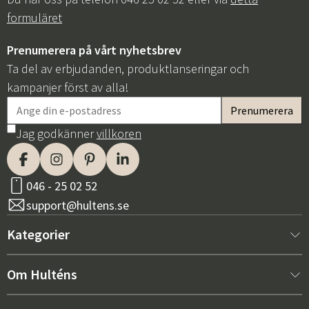
formuläret
Prenumerera på vårt nyhetsbrev
Ta del av erbjudanden, produktlanseringar och
kampanjer först av alla!
Jag godkänner
villkoren
046 - 25 02 52
support@hultens.se
Kategorier
Nytt hos oss
Om Hulténs
Möbler