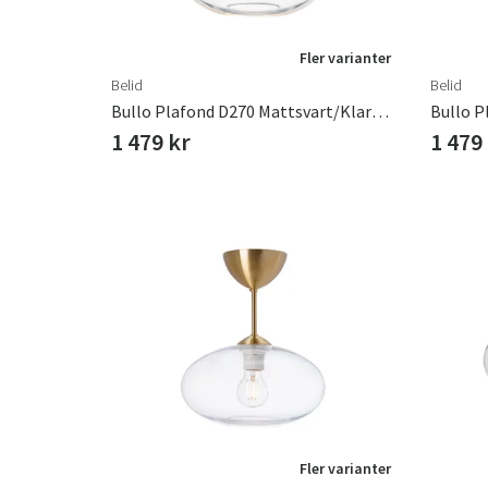
Fler varianter
Belid
Belid
Bullo Plafond D270 Mattsvart/Klarglas
1 479 kr
1 479
Fler varianter