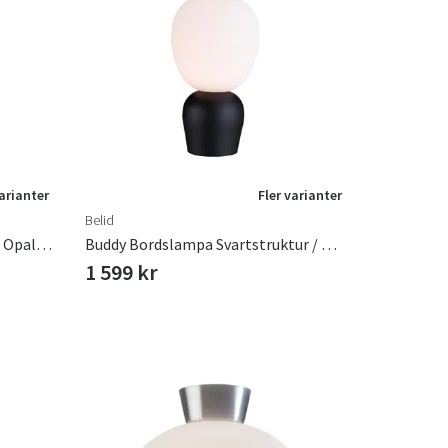
varianter
Fler varianter
Belid
Buddy Bordslampa Snäckskal / Opalglas. G9
Buddy Bordslampa Svartstruktur / Opalglas G9
1 599 kr