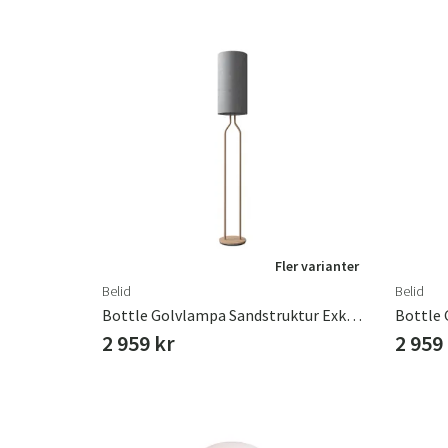
Fler varianter
Belid
Belid
Bottle Golvlampa Sandstruktur Exkl Textilskärm
2 959 kr
2 959