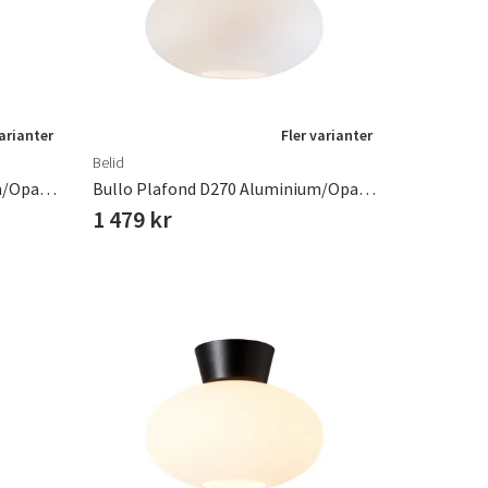
varianter
Fler varianter
Belid
Bullo Plafond D270 Aluminium/Opalglas
Bullo Plafond D270 Aluminium/Opalglas
1 479 kr