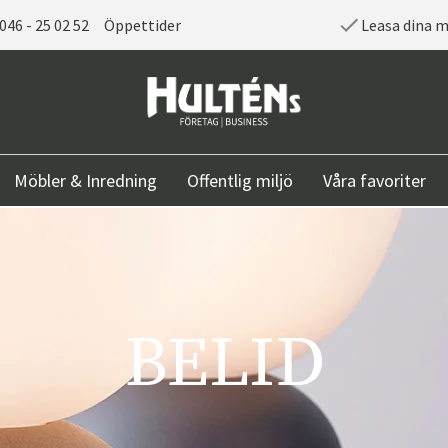
046 - 25 02 52
Öppettider
Leasa dina 
Möbler & Inredning
Offentlig miljö
Våra favoriter
BELID