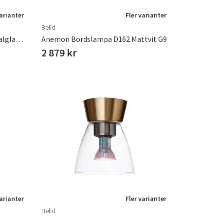
varianter
Fler varianter
Belid
Anemon Bordslampa D125 Opalglas G9
Anemon Bordslampa D162 Mattvit G9
2 879 kr
varianter
Fler varianter
Belid