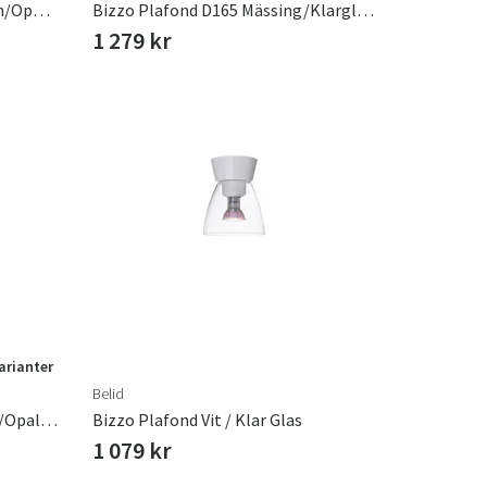
Bizzo Plafond D165 Aluminium/Opal Glas
Bizzo Plafond D165 Mässing/Klarglas Inkl Ljuskälla
1 279 kr
varianter
Belid
Bizzo Plafond D165 Mattsvart/opalglas E27
Bizzo Plafond Vit / Klar Glas
1 079 kr