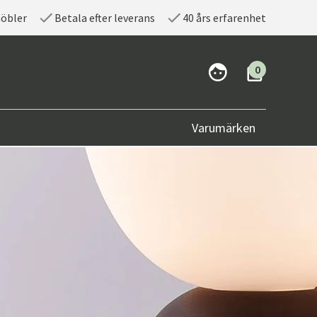
möbler
Betala efter leverans
40 års erfarenhet
0
Varumärken