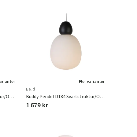
varianter
Fler varianter
Belid
Buddy Pendel D184 Sandstruktur/Opalglas E14
Buddy Pendel D184 Svartstruktur/Opalglas E14
1 679 kr