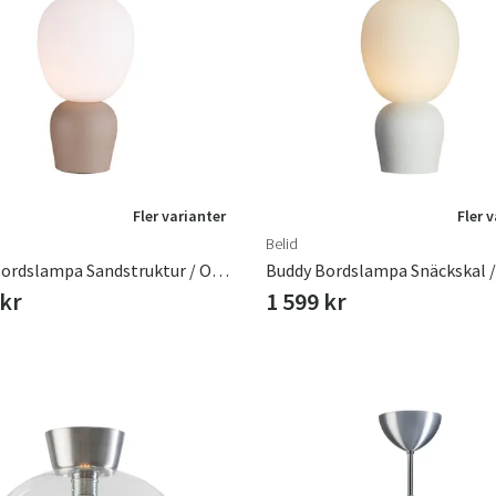
Fler varianter
Fler 
Belid
Buddy Bordslampa Sandstruktur / Opalglas G9
 kr
1 599 kr