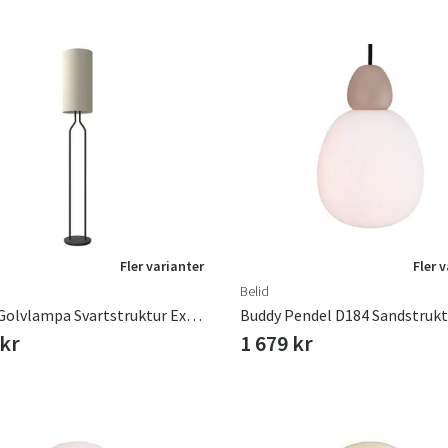
Fler varianter
Fler 
Belid
Bottle Golvlampa Svartstruktur Exkl Textilskärm
 kr
1 679 kr