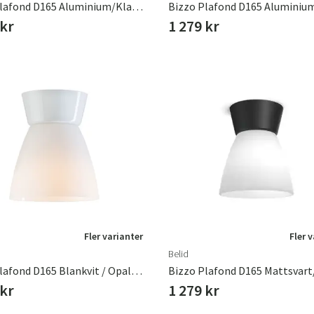
Bizzo Plafond D165 Aluminium/Klarglas Inkl Ljuskälla
 kr
1 279 kr
Fler varianter
Fler 
Belid
Bizzo Plafond D165 Blankvit / Opalglas
 kr
1 279 kr