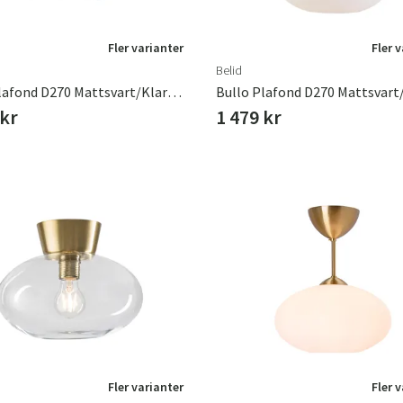
Fler varianter
Fler 
Belid
Bullo Plafond D270 Mattsvart/Klarglas
 kr
1 479 kr
Fler varianter
Fler 