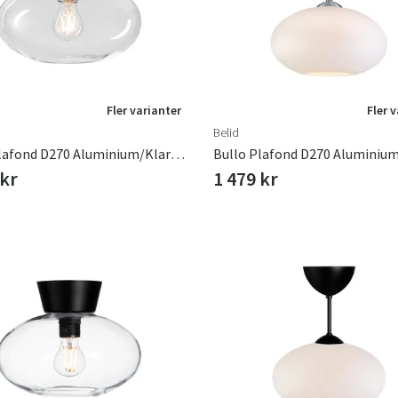
Fler varianter
Fler 
Belid
Bullo Plafond D270 Aluminium/Klarglas
 kr
1 479 kr