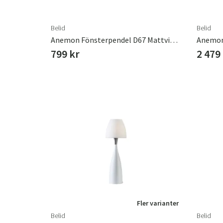
Belid
Belid
Anemon Fönsterpendel D67 Mattvit Gu10 Inkl Ljuskälla
Anemon
799 kr
2 479
Fler varianter
Belid
Belid