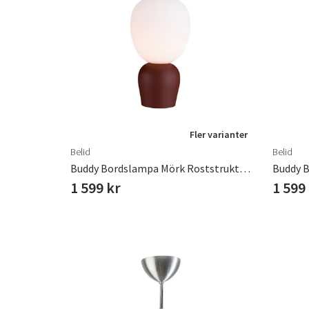
Fler varianter
Belid
Belid
Buddy Bordslampa Mörk Roststruktur / Opalglas G9
1 599 kr
1 599