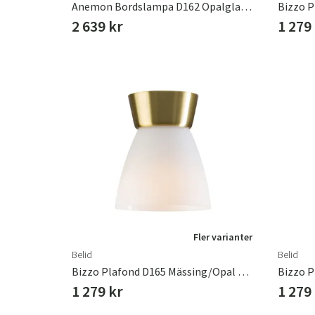
Anemon Bordslampa D162 Opalglas G9
2 639 kr
1 279
Fler varianter
Belid
Belid
Bizzo Plafond D165 Mässing/Opal Glas
1 279 kr
1 279