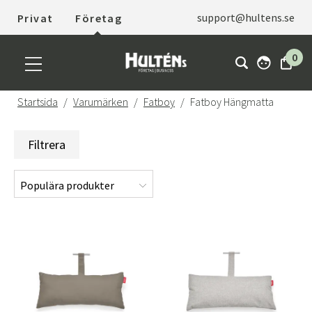
support@hultens.se
Privat
Företag
0
Startsida
Varumärken
Fatboy
Fatboy Hängmatta
Filtrera