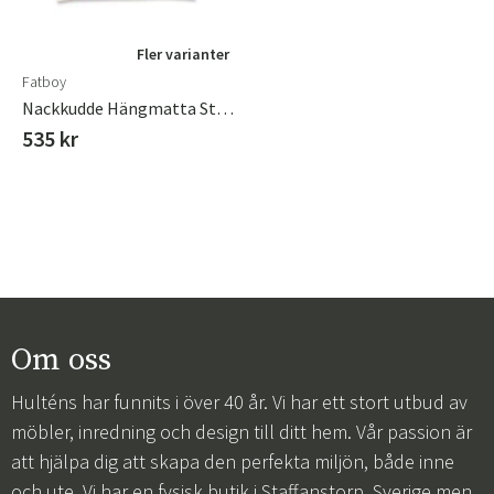
Fler varianter
Fatboy
Nackkudde Hängmatta Stripe Orange
535 kr
Om oss
Hulténs har funnits i över 40 år. Vi har ett stort utbud av
möbler, inredning och design till ditt hem. Vår passion är
att hjälpa dig att skapa den perfekta miljön, både inne
och ute. Vi har en fysisk butik i Staffanstorp, Sverige men