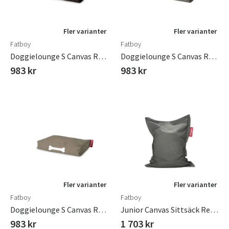
Fler varianter
Fler varianter
Fatboy
Fatboy
Doggielounge S Canvas Recycled Hundbädd Black Licorice
Doggielounge S Canvas Recycled Hundbädd Charcoal Grey
983 kr
983 kr
Fler varianter
Fler varianter
Fatboy
Fatboy
Doggielounge S Canvas Recycled Hundbädd Taupe Grey
Junior Canvas Sittsäck Recycled Charcoal Grey
983 kr
1 703 kr