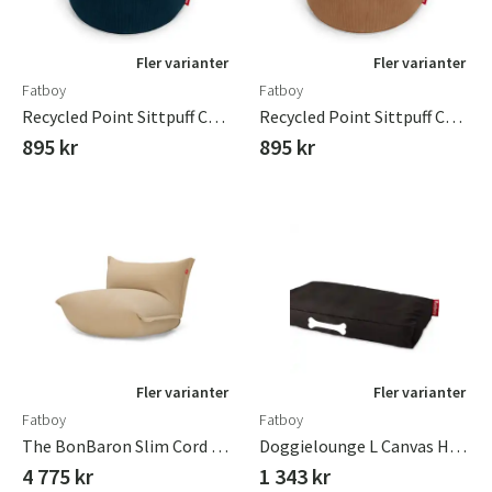
Fler varianter
Fler varianter
Fatboy
Fatboy
Recycled Point Sittpuff Cord Deep Blue
Recycled Point Sittpuff Cord Teddybear
895 kr
895 kr
Fler varianter
Fler varianter
Fatboy
Fatboy
The BonBaron Slim Cord Beige
Doggielounge L Canvas Hundbädd Recycled Black Licorice
4 775 kr
1 343 kr