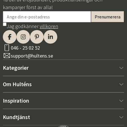
kampanjer först av alla!
Jag godkänner
villkoren
046 - 25 02 52
support@hultens.se
Kategorier
Nytt hos oss
Om Hulténs
Möbler
Om Hulténs
Inspiration
Inredning
Hulténs butik
Bästsäljare
Kundtjänst
Utemöbler
Säljavdelning