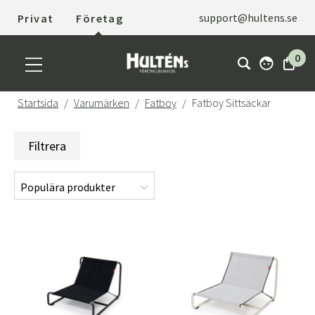
support@hultens.se
Privat
Företag
0
Startsida
Varumärken
Fatboy
Fatboy Sittsäckar
Filtrera