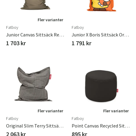
Fler varianter
Fatboy
Fatboy
Junior Canvas Sittsäck Recycled Taupe Grey
Junior X Boris Sittsäck Orange
1 703 kr
1 791 kr
Fler varianter
Fler varianter
Fatboy
Fatboy
Original Slim Terry Sittsäck Black Creme
Point Canvas Recycled Sittpuff Black Licorice
2 063 kr
895 kr