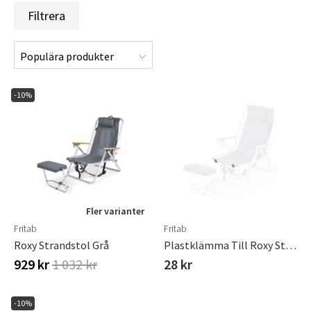
Filtrera
-10%
Fler varianter
Fritab
Fritab
Roxy Strandstol Grå
Plastklämma Till Roxy Strandstol
929 kr
1 032 kr
28 kr
-10%