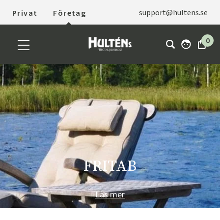
support@hultens.se
Privat
Företag
0
FRITAB
Läs mer