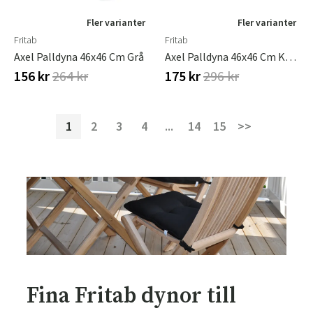
Fler varianter
Fler varianter
Fritab
Fritab
Axel Palldyna 46x46 Cm Grå
Axel Palldyna 46x46 Cm Kolgrå
156 kr
264 kr
175 kr
296 kr
1
2
3
4
...
14
15
>>
Fina Fritab dynor till