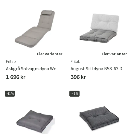
Fler varianter
Fler varianter
Fritab
Fritab
Askgrå Solvagnsdyna Woodline
August Sittdyna B58-63 D58-63 Betonggrå
1 696 kr
396 kr
-41%
-41%