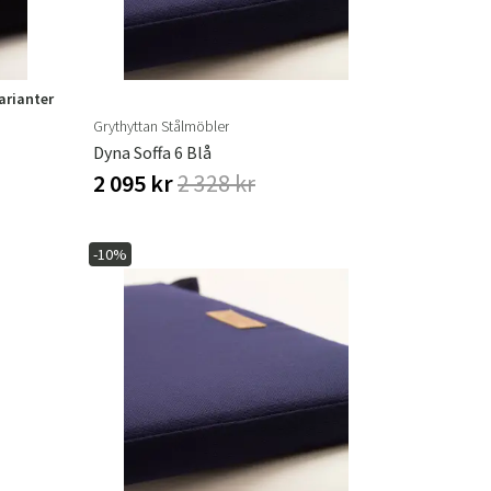
varianter
Grythyttan Stålmöbler
Dyna Soffa 6 Blå
2 095 kr
2 328 kr
-10%