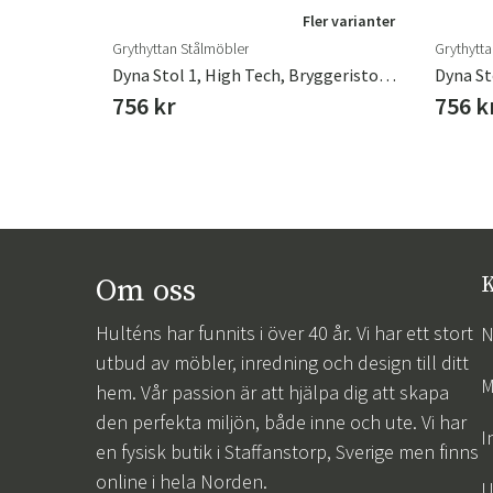
Fler varianter
Grythyttan Stålmöbler
Grythytt
Dyna Stol 1, High Tech, Bryggeristol Ljusgrön, L 37 B 39 H 3 Cm
756 kr
756 k
Om oss
K
Hulténs har funnits i över 40 år. Vi har ett stort
N
utbud av möbler, inredning och design till ditt
M
hem. Vår passion är att hjälpa dig att skapa
den perfekta miljön, både inne och ute. Vi har
I
en fysisk butik i Staffanstorp, Sverige men finns
online i hela Norden.
U