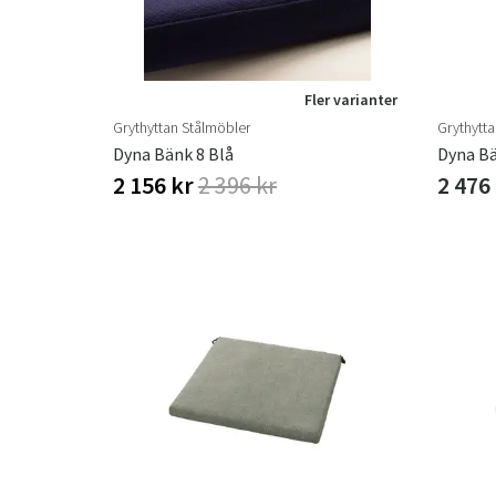
Fler varianter
Grythyttan Stålmöbler
Grythytt
Dyna Bänk 8 Blå
2 156 kr
2 396 kr
2 476