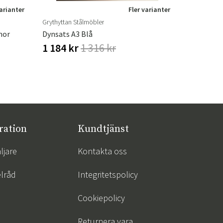
varianter
Fler varianter
Grythyttan Stålmöbler
nor
Dynsats A3 Blå
1 184 kr
1 316 kr
ration
Kundtjänst
ljare
Kontakta oss
lråd
Integritetspolicy
Cookiepolicy
Returnera vara