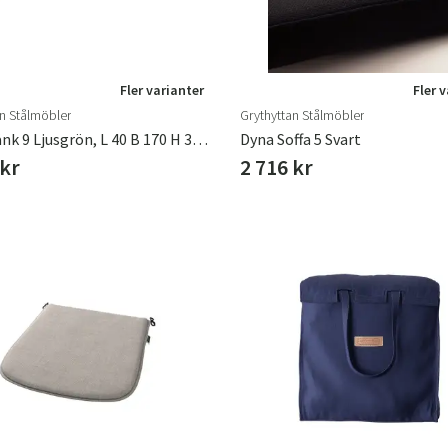
Fler varianter
Fler 
an Stålmöbler
Grythyttan Stålmöbler
Dyna Bänk 9 Ljusgrön, L 40 B 170 H 3 Cm
Dyna Soffa 5 Svart
 kr
2 716 kr