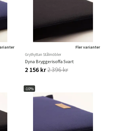
varianter
Fler varianter
Grythyttan Stålmöbler
Dyna Bryggerisoffa Svart
2 156 kr
2 396 kr
-10%