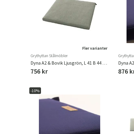
Fler varianter
Grythyttan Stålmöbler
Grythytt
Dyna A2 & Bovik Ljusgrön, L 41 B 44 H 3 Cm
Dyna A2
756 kr
876 k
-10%