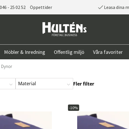
046 - 25 02 52
Öppettider
Leasa dina 
Möbler & Inredning
Offentlig miljö
Våra favoriter
Dynor
Material
Fler filter
-10%