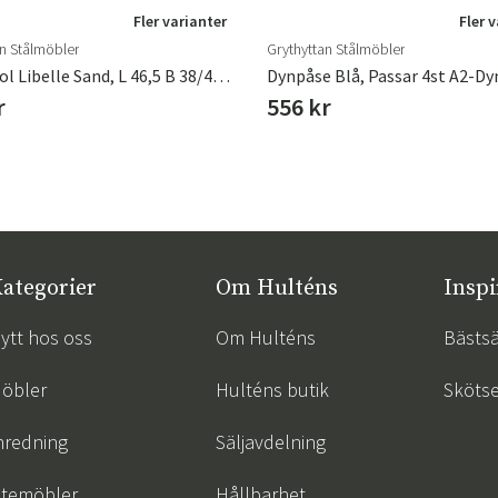
Fler varianter
Fler 
an Stålmöbler
Grythyttan Stålmöbler
Dyna Stol Libelle Sand, L 46,5 B 38/41 H 3 Cm
Dynpåse Blå, Passar 4st A2-Dy
r
556 kr
ategorier
Om Hulténs
Inspi
ytt hos oss
Om Hulténs
Bästsä
öbler
Hulténs butik
Skötse
nredning
Säljavdelning
temöbler
Hållbarhet