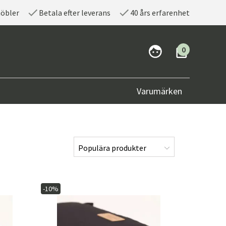
möbler
Betala efter leverans
40 års erfarenhet
0
Varumärken
-10%