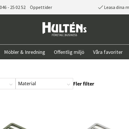
046 - 25 02 52
Öppettider
Leasa dina 
Möbler & Inredning
Offentlig miljö
Våra favoriter
Material
Fler filter