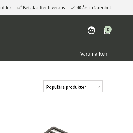
möbler
Betala efter leverans
40 års erfarenhet
0
Varumärken