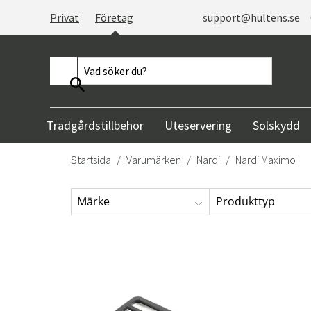
Privat
Företag
support@hultens.se
Trädgårdstillbehör
Uteservering
Solskydd
Startsida
Varumärken
Nardi
Nardi Maximo
Märke
Produkttyp