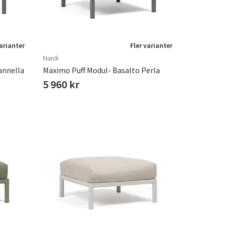
varianter
Fler varianter
Nardi
annella
Maximo Puff Modul- Basalto Perla
5 960 kr