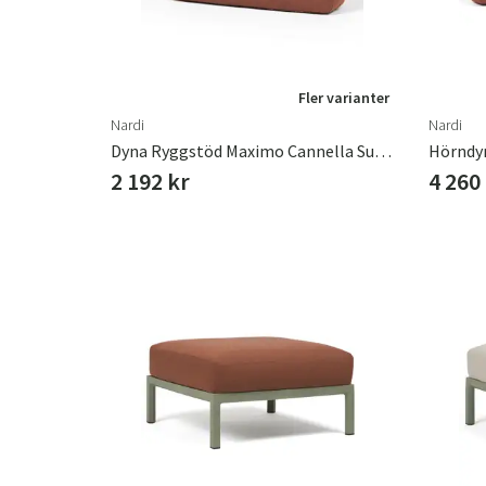
Fler varianter
Nardi
Nardi
Dyna Ryggstöd Maximo Cannella Sunbrella
Hörndyn
2 192 kr
4 260