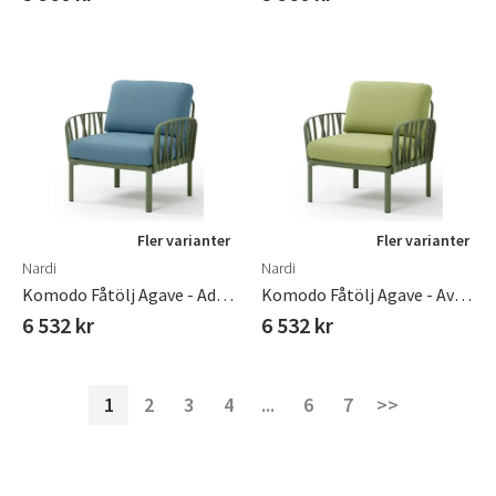
Fler varianter
Fler varianter
Nardi
Nardi
Komodo Fåtölj Agave - Adriatic Sunbrella
Komodo Fåtölj Agave - Avocado Sunbrella
6 532 kr
6 532 kr
1
2
3
4
...
6
7
>>