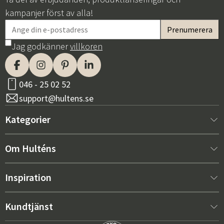
kampanjer först av alla!
Jag godkänner
villkoren
046 - 25 02 52
support@hultens.se
Kategorier
Nytt hos oss
Om Hulténs
Möbler
Om Hulténs
Inspiration
Inredning
Hulténs butik
Bästsäljare
Kundtjänst
Utemöbler
Säljavdelning