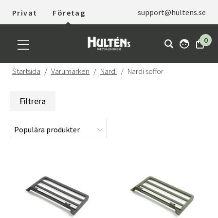
support@hultens.se
Privat
Företag
0
Startsida
Varumärken
Nardi
Nardi soffor
Filtrera