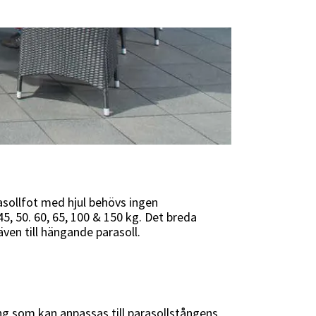
rasollfot med hjul behövs ingen
45, 50. 60, 65, 100 & 150 kg. Det breda
ven till hängande parasoll.
ng som kan anpassas till parasollstångens