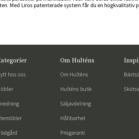
oten. Med Liros patenterade system får du en högkvalitativ p
ategorier
Om Hulténs
Inspi
ytt hos oss
Om Hulténs
Bästsä
öbler
Hulténs butik
Skötse
nredning
Säljavdelning
temöbler
Hållbarhet
rädgård
Prisgaranti