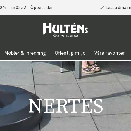
046 - 25 02 52
Öppettider
Leasa dina 
Möbler & Inredning
Offentlig miljö
Våra favoriter
NERTES