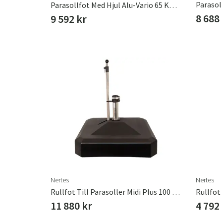
Parasollfot Med Hjul Alu-Vario 65 Kg Antracit
8 688
9 592 kr
Nertes
Nertes
Rullfot Till Parasoller Midi Plus 100 Kg
Rullfot
11 880 kr
4 792