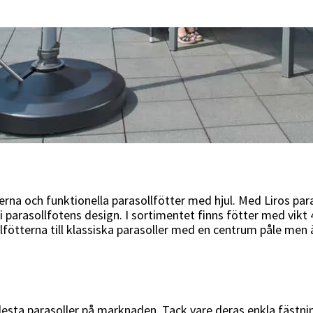
derna och funktionella parasollfötter med hjul. Med Liros pa
i parasollfotens design. I sortimentet finns fötter med vikt 
fötterna till klassiska parasoller med en centrum påle men ä
lesta parasoller på marknaden. Tack vare deras enkla fästni