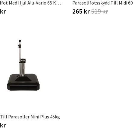
Parasollfot Med Hjul Alu-Vario 65 Kg Vit
Parasollfotsskydd Till Midi 60
 kr
265 kr
519 kr
 Till Parasoller Mini Plus 45kg
 kr