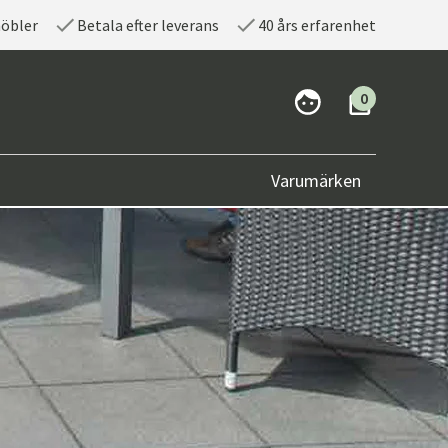
möbler
Betala efter leverans
40 års erfarenhet
0
Varumärken