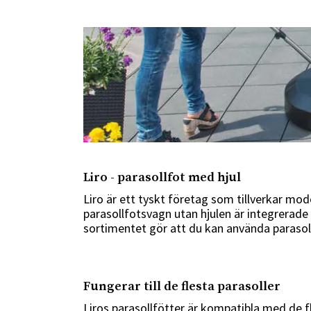
Liro - parasollfot med hjul
Liro är ett tyskt företag som tillverkar mo
parasollfotsvagn utan hjulen är integrerade 
sortimentet gör att du kan använda parasoll
Fungerar till de flesta parasoller
Liros parasollfötter är kompatibla med de f