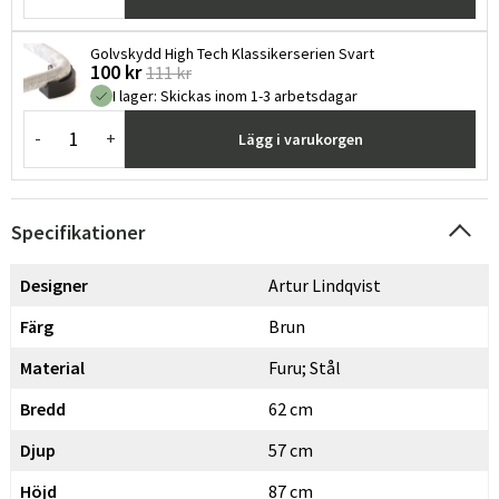
Golvskydd High Tech Klassikerserien Svart
100 kr
111 kr
I lager
:
Skickas inom 1-3 arbetsdagar
-
+
Lägg i varukorgen
Specifikationer
Designer
Artur Lindqvist
Färg
Brun
Material
Furu; Stål
Bredd
62 cm
Djup
57 cm
Höjd
87 cm