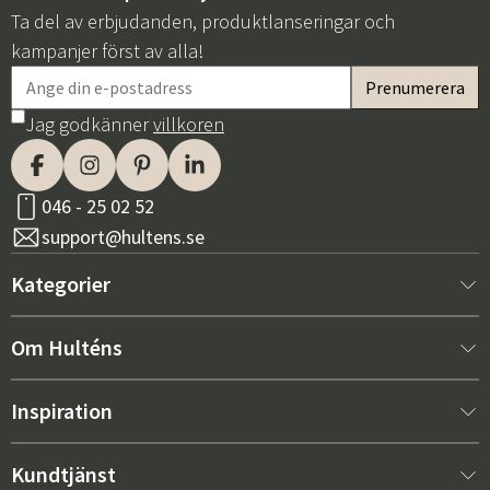
Ta del av erbjudanden, produktlanseringar och
kampanjer först av alla!
Jag godkänner
villkoren
046 - 25 02 52
support@hultens.se
Kategorier
Nytt hos oss
Om Hulténs
Möbler
Om Hulténs
Inspiration
Inredning
Hulténs butik
Bästsäljare
Kundtjänst