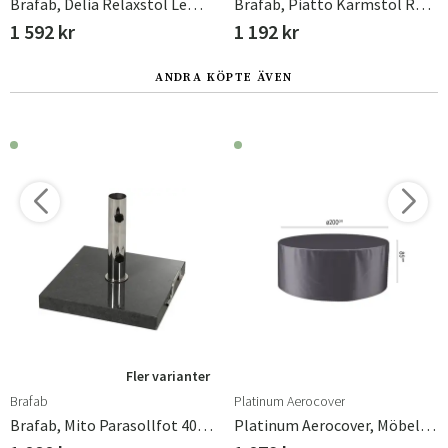
Brafab, Delia Relaxstol Lemon
Brafab, Piatto Karmstol Raw Avocado/Nordic Green
1 592 kr
1 192 kr
ANDRA KÖPTE ÄVEN
Fler varianter
Brafab
Platinum Aerocover
Brafab, Mito Parasollfot 40 Kg Granit
Platinum Aerocover, Möbelskydd Runt 200cm