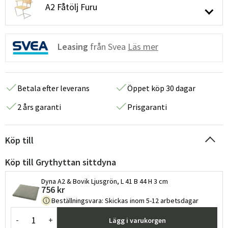
A2 Fåtölj Furu
Leasing
från Svea
Läs mer
Betala efter leverans
Öppet köp 30 dagar
2 års garanti
Prisgaranti
Köp till
Köp till Grythyttan sittdyna
Dyna A2 & Bovik Ljusgrön, L 41 B 44 H 3 cm
756 kr
Beställningsvara
:
Skickas inom 5-12 arbetsdagar
-
+
Lägg i varukorgen