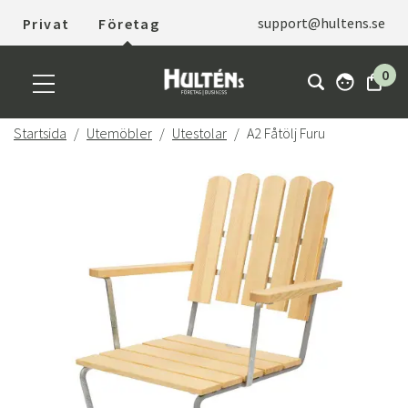
support@hultens.se
Privat
Företag
0
Startsida
Utemöbler
Utestolar
A2 Fåtölj Furu