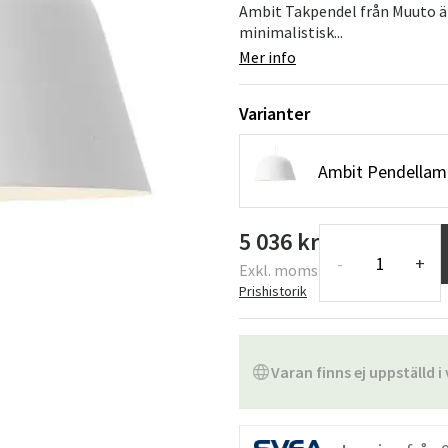
Ambit Takpendel från Muuto ä
minimalistisk...
Mer info
Varianter
Ambit Pendellam
5 036 kr
-
+
Exkl. moms
Prishistorik
Varan finns ej uppställd i 