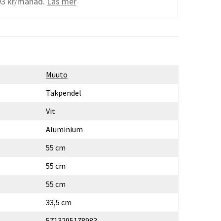
93 kr/månad.
Läs mer
Muuto
Takpendel
Vit
Aluminium
55 cm
55 cm
55 cm
33,5 cm
5713295178983