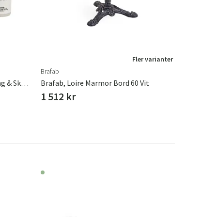
Fler varianter
Brafab
Brafab
Leather Master, Läder Rengöring & Skydd Mini 2 X 100 Ml
Brafab, Loire Marmor Bord 60 Vit
Brafab, T
1 512 kr
1 008 k