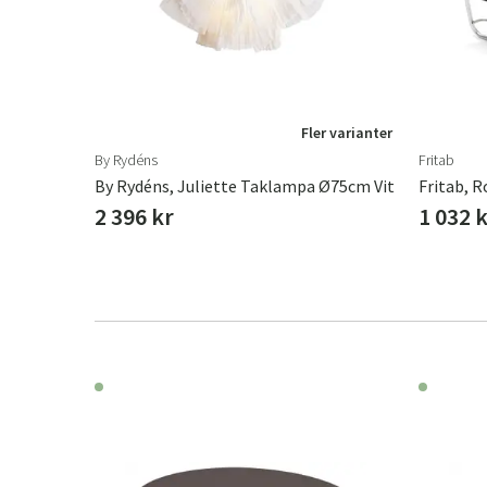
r varianter
Fler varianter
By Rydéns
Fritab
vart/svart
By Rydéns, Juliette Taklampa Ø75cm Vit
Fritab, R
2 396 kr
1 032 