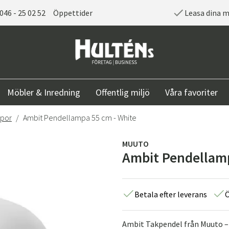
046 - 25 02 52
Öppettider
Leasa dina 
Möbler & Inredning
Offentlig miljö
Våra favoriter
por
Ambit Pendellampa 55 cm - White
MUUTO
Ambit Pendellamp
Betala efter leverans
Ö
Ambit Takpendel från Muuto – S