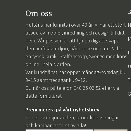
Om oss
K
Hulténs har funnits i över 40 år. Vi har ett stort
N
utbud av möbler, inredning och design till ditt
M
hem. Vår passion är att hjälpa dig att skapa
den perfekta miljön, både inne och ute. Vi har
I
en fysisk butik i Staffanstorp, Sverige men finns
online i hela Norden.
U
Vår kundtjänst har öppet måndag–torsdag kl.
9–15 samt fredagar kl. 9–12.
T
Du når oss på telefon 046 25 02 52 eller via
G
detta formuläret
Prenumerera på vårt nyhetsbrev
Ta del av erbjudanden, produktlanseringar
och kampanjer först av alla!