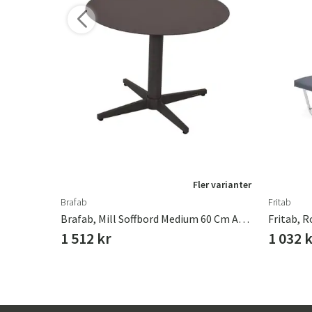
r varianter
Fler varianter
Brafab
Fritab
Affari Of Sweden, LOKE Klädhängare 10 Cm Vänster
Brafab, Mill Soffbord Medium 60 Cm Anthracite
Fritab, R
1 512 kr
1 032 