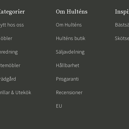
ategorier
Om Hulténs
Inspi
ytt hos oss
Om Hulténs
Bästsä
öbler
Hulténs butik
Skötse
nredning
Säljavdelning
temöbler
Hållbarhet
rädgård
Prisgaranti
rillar & Utekök
Recensioner
EU