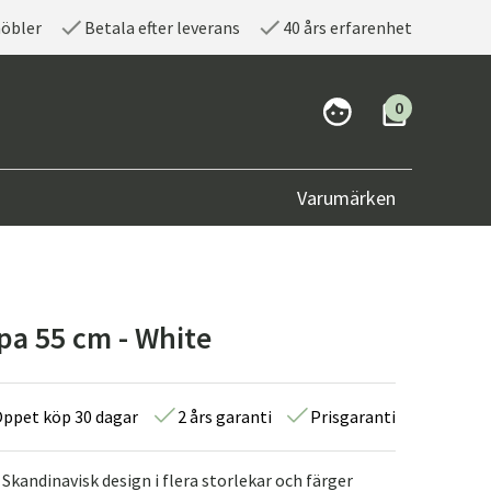
möbler
Betala efter leverans
40 års erfarenhet
0
Varumärken
a 55 cm - White
ppet köp 30 dagar
2 års garanti
Prisgaranti
kandinavisk design i flera storlekar och färger