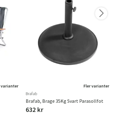
 varianter
Fler varianter
Brafab
Torkelson
Brafab, Brage 35Kg Svart Parasollfot
Torkelson,
632 kr
192 kr