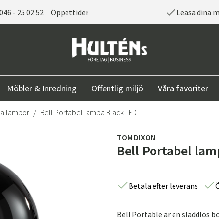
046 - 25 02 52
Öppettider
Leasa dina 
Möbler & Inredning
Offentlig miljö
Våra favoriter
la lampor
Bell Portabel lampa Black LED
TOM DIXON
Bell Portabel la
Betala efter leverans
Ö
Bell Portable är en sladdlös 