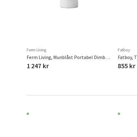
r varianter
Ferm Living
Fatboy
Ferm Living, Munblåst Portabel Dimbar LED-Bordslampa Ripple
Fatboy, 
1 247 kr
855 kr