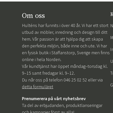
Om oss
K
Hulténs har funnits i över 40 år. Vi har ett stort
N
utbud av möbler, inredning och design till ditt
M
hem. Vår passion är att hjälpa dig att skapa
den perfekta miljön, både inne och ute. Vi har
I
en fysisk butik i Staffanstorp, Sverige men finns
online i hela Norden.
U
Vår kundtjänst har öppet måndag–torsdag kl.
9–15 samt fredagar kl. 9–12.
T
Du når oss på telefon 046 25 02 52 eller via
G
detta formuläret
Prenumerera på vårt nyhetsbrev
Ta del av erbjudanden, produktlanseringar
och kampanjer först av alla!