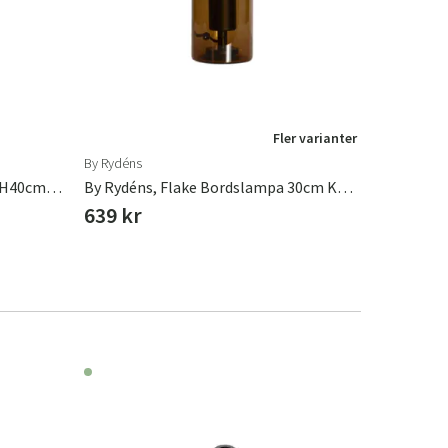
Fler varianter
By Rydéns
By Rydéns
By Rydéns, Blondie Bordlampa H40cm Rosa/guld
By Rydéns, Flake Bordslampa 30cm Konjak
By Rydéns
639 kr
879 kr