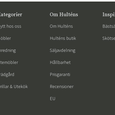
ategorier
Om Hulténs
Inspi
ytt hos oss
Om Hulténs
Bästsä
öbler
Hulténs butik
Skötse
nredning
Säljavdelning
temöbler
Hållbarhet
rädgård
Prisgaranti
rillar & Utekök
Recensioner
EU