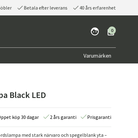
möbler
Betala efter leverans
40 års erfarenhet
0
Varumärken
mpa Black LED
ppet köp 30 dagar
2 års garanti
Prisgaranti
bordslampa med stark närvaro och spegelblank yta –