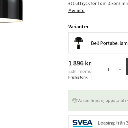
ett uttryck för Tom Dixons mini
Mer info
Varianter
Bell Portabel la
1 896 kr
-
+
Exkl. moms
Prishistorik
Varan finns ej uppställd i 
Leasing
från