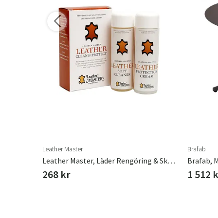
r varianter
Leather Master
Brafab
Brafab, Nimes Matbord 97x200 Cm Khaki
Leather Master, Läder Rengöring & Skydd Mini 2 X 100 Ml
268 kr
1 512 