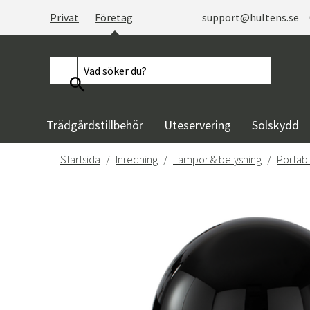
Privat
Företag
support@hultens.se
Trädgårdstillbehör
Uteservering
Solskydd
Startsida
Inredning
Lampor & belysning
Portab