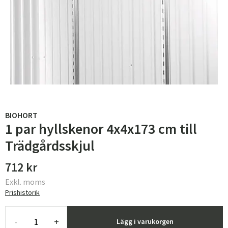
BIOHORT
1 par hyllskenor 4x4x173 cm till
Trädgårdsskjul
712 kr
Exkl. moms
Prishistorik
-
+
Lägg i varukorgen