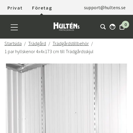
support@hultens.se
Privat
Företag
0
Startsida
Trädgård
Trädgårdstillbehör
1 par hyllskenor 4x4x173 cm till Trädgårdsskjul