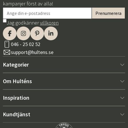
kampanjer först av alla!
Jag godkänner
villkoren
046 - 25 02 52
support@hultens.se
Kategorier
Nytt hos oss
Om Hulténs
Möbler
Om Hulténs
Inspiration
Inredning
Hulténs butik
Bästsäljare
Kundtjänst
Utemöbler
Säljavdelning
Skötselråd