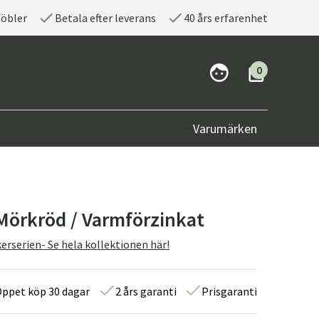
möbler
Betala efter leverans
40 års erfarenhet
0
Varumärken
Mörkröd / Varmförzinkat
erserien- Se hela kollektionen här!
ppet köp 30 dagar
2 års garanti
Prisgaranti