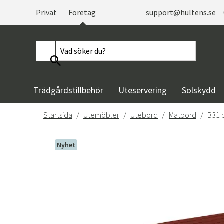
Privat
Företag
support@hultens.se
Trädgårdstillbehör
Uteservering
Solskydd
Startsida
Utemöbler
Utebord
Matbord
B31 
Nyhet