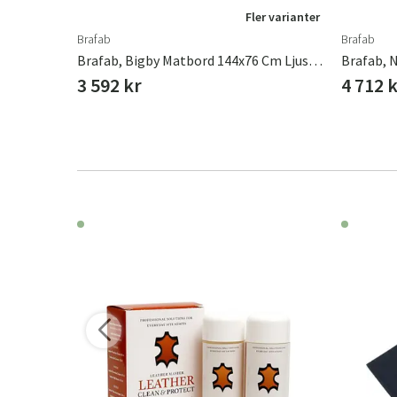
r varianter
Fler varianter
Brafab
Brafab
Brafab, Nolli Matbord 90x175 Cm Svart/teak
Brafab, Bigby Matbord 144x76 Cm Ljusgrå
3 592 kr
4 712 