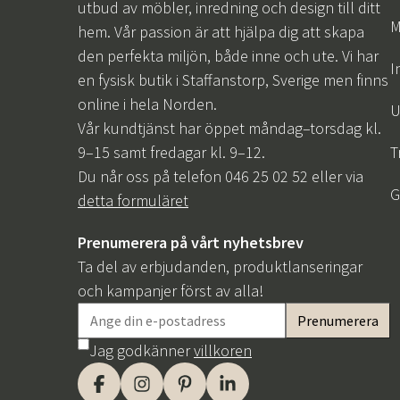
utbud av möbler, inredning och design till ditt
M
hem. Vår passion är att hjälpa dig att skapa
den perfekta miljön, både inne och ute. Vi har
I
en fysisk butik i Staffanstorp, Sverige men finns
online i hela Norden.
U
Vår kundtjänst har öppet måndag–torsdag kl.
9–15 samt fredagar kl. 9–12.
T
Du når oss på telefon 046 25 02 52 eller via
G
detta formuläret
Prenumerera på vårt nyhetsbrev
Ta del av erbjudanden, produktlanseringar
och kampanjer först av alla!
Jag godkänner
villkoren