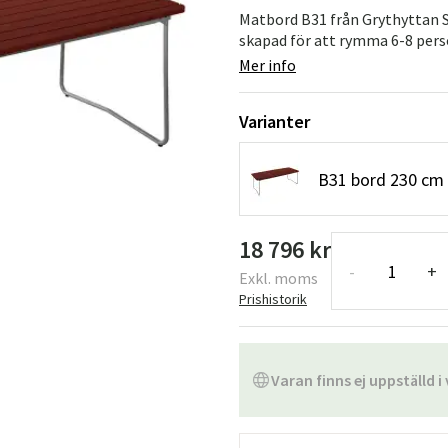
Matbord B31 från Grythyttan S
skapad för att rymma 6-8 perso
Mer info
Varianter
B31 bord 230 cm
18 796 kr
-
+
Exkl. moms
Prishistorik
Varan finns ej uppställd i 