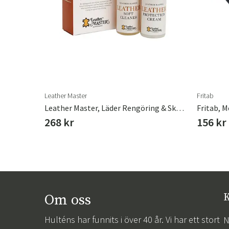
r varianter
Leather Master
Fritab
Leather Master, Läder Rengöring & Skydd Mini 2 X 100 Ml
Fritab, M
268 kr
156 kr
Om oss
K
Hulténs har funnits i över 40 år. Vi har ett stort
N