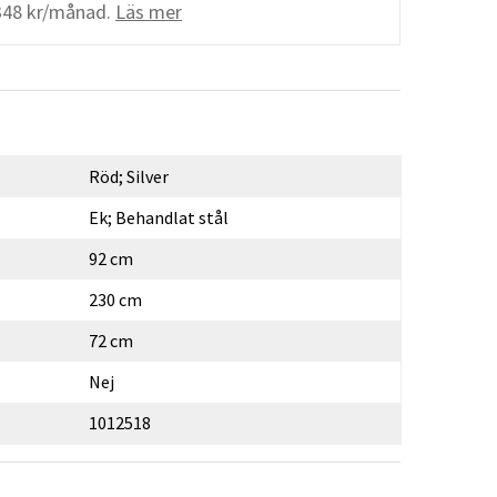
348 kr/månad.
Läs mer
Röd; Silver
Ek; Behandlat stål
92 cm
230 cm
72 cm
Nej
1012518