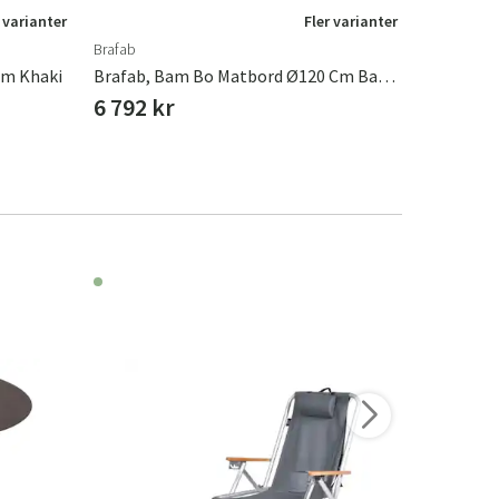
 varianter
Fler varianter
Brafab
Brafab
Cm Khaki
Brafab, Bam Bo Matbord Ø120 Cm Bambu/Nordic Green
6 792 kr
4 232 k