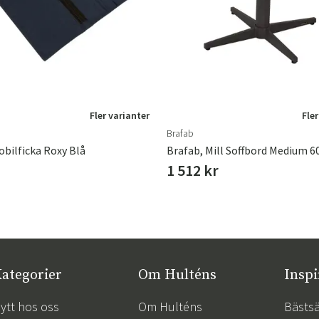
Fler varianter
Fler
Brafab
obilficka Roxy Blå
1 512 kr
ategorier
Om Hulténs
Inspi
ytt hos oss
Om Hulténs
Bästsä