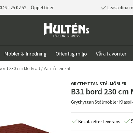
046 - 25 02 52
Öppettider
Leasa dina 
Möbler & Inredning
Offentlig miljö
Våra favoriter
bord 230 cm Mörkröd / Varmförzinkat
GRYTHYTTAN STÅLMÖBLER
B31 bord 230 cm 
Grythyttan Stålmöbler Klassik
Betala efter leverans
Ö