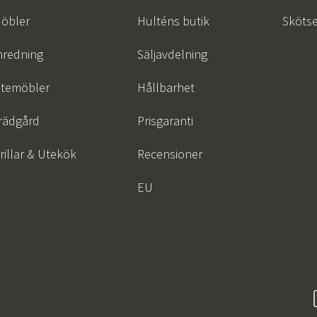
öbler
Hulténs butik
Skötse
nredning
Säljavdelning
temöbler
Hållbarhet
rädgård
Prisgaranti
rillar & Utekök
Recensioner
EU