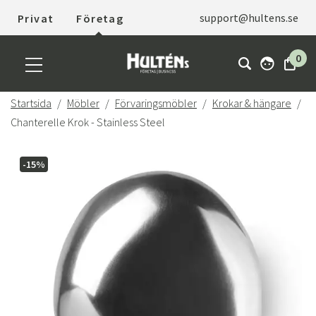
support@hultens.se
Privat
Företag
0
Startsida
Möbler
Förvaringsmöbler
Krokar & hängare
Chanterelle Krok - Stainless Steel
-15%