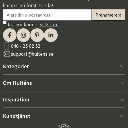
kampanjer först av alla!
Jag godkänner
villkoren
046 - 25 02 52
support@hultens.se
Kategorier
Nytt hos oss
Om Hulténs
Möbler
Om Hulténs
Inspiration
Inredning
Hulténs butik
Bästsäljare
Kundtjänst
Utemöbler
Säljavdelning
Skötselråd