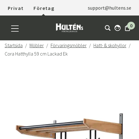
support@hultens.se
Privat
Företag
0
Startsida
Möbler
Förvaringsmöbler
Hatt- & skohyllor
Cora Hatthylla 59 cm Lackad Ek