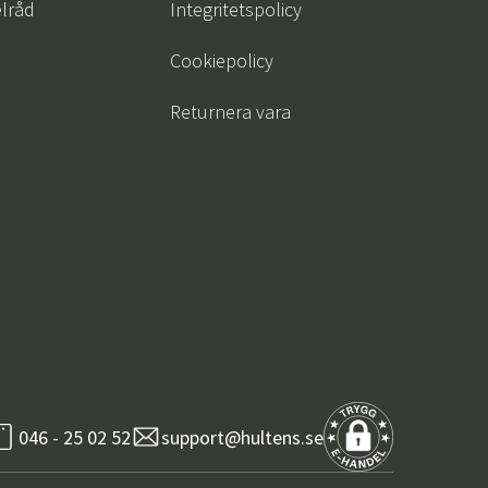
lråd
Integritetspolicy
Cookiepolicy
Returnera vara
046 - 25 02 52
support@hultens.se