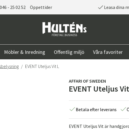
046 - 25 02 52
Öppettider
Leasa dina 
Möbler & Inredning
Offentlig miljö
Våra favoriter
belysning
EVENT Uteljus Vit L
AFFARI OF SWEDEN
EVENT Uteljus Vit
Betala efter leverans
Ö
EVENT Uteljus Vit är handgjord