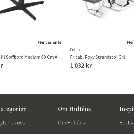
Fler varianter
Fler
Fritab
Brafab, Mill Soffbord Medium 60 Cm Anthracite
Fritab, Roxy Strandstol Grå
kr
1 032 kr
ategorier
Om Hulténs
Inspi
ytt hos oss
Om Hulténs
Bästsä