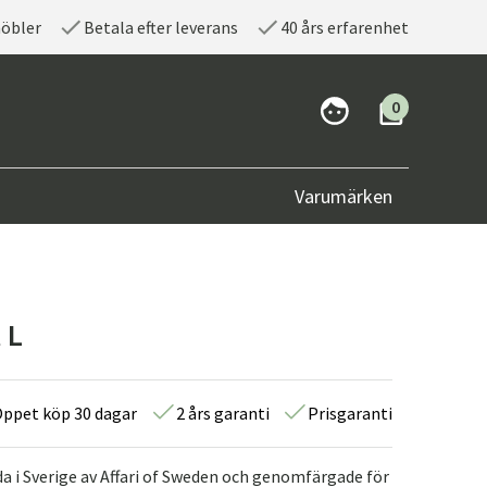
möbler
Betala efter leverans
40 års erfarenhet
0
Varumärken
 L
ppet köp 30 dagar
2 års garanti
Prisgaranti
a i Sverige av Affari of Sweden och genomfärgade för