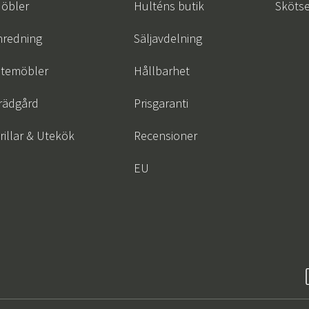
öbler
Hulténs butik
Skötse
nredning
Säljavdelning
temöbler
Hållbarhet
rädgård
Prisgaranti
rillar & Utekök
Recensioner
EU