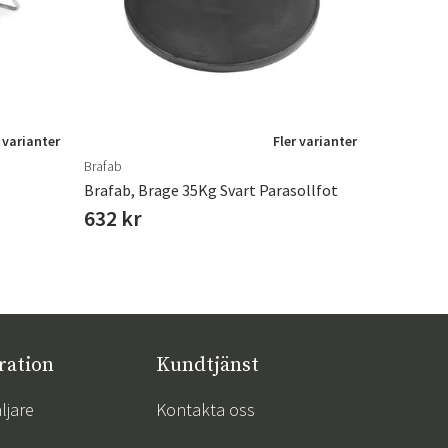
 varianter
Fler varianter
Brafab
Torkelson
Brafab, Brage 35Kg Svart Parasollfot
Torkelson,
632 kr
192 kr
ration
Kundtjänst
ljare
Kontakta oss