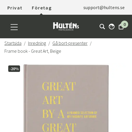
support@hultens.se
Privat
Företag
0
Startsida
Inredning
Gå bort-presenter
Frame book - Great Art, Beige
-20%