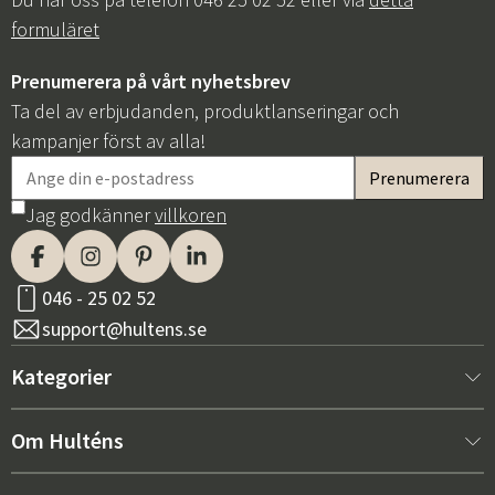
formuläret
Prenumerera på vårt nyhetsbrev
Ta del av erbjudanden, produktlanseringar och
kampanjer först av alla!
Jag godkänner
villkoren
046 - 25 02 52
support@hultens.se
Kategorier
Nytt hos oss
Om Hulténs
Möbler