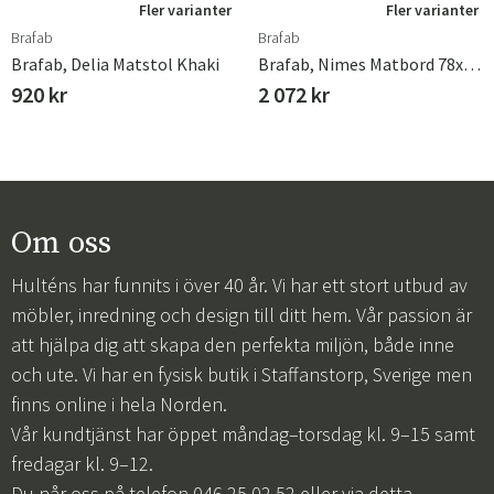
Fler varianter
Fler varianter
Brafab
Brafab
Brafab, Delia Matstol Khaki
Brafab, Nimes Matbord 78x78 Cm Khaki
920 kr
2 072 kr
Om oss
Hulténs har funnits i över 40 år. Vi har ett stort utbud av
möbler, inredning och design till ditt hem. Vår passion är
att hjälpa dig att skapa den perfekta miljön, både inne
och ute. Vi har en fysisk butik i Staffanstorp, Sverige men
finns online i hela Norden.
Vår kundtjänst har öppet måndag–torsdag kl. 9–15 samt
fredagar kl. 9–12.
Du når oss på telefon 046 25 02 52 eller via
detta