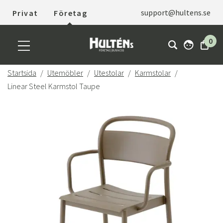
support@hultens.se
Privat
Företag
0
Startsida
Utemöbler
Utestolar
Karmstolar
Linear Steel Karmstol Taupe