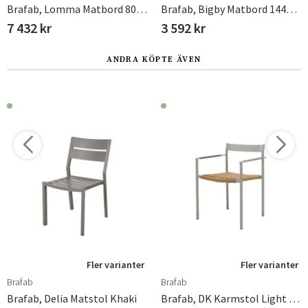
Brafab, Lomma Matbord 80x128-187 Cm Khaki
Brafab, Bigby Matbord 144x76 Cm Ljusgrå
7 432 kr
3 592 kr
ANDRA KÖPTE ÄVEN
Fler varianter
Fler varianter
Brafab
Brafab
Brafab, Delia Matstol Khaki
Brafab, DK Karmstol Light Grey