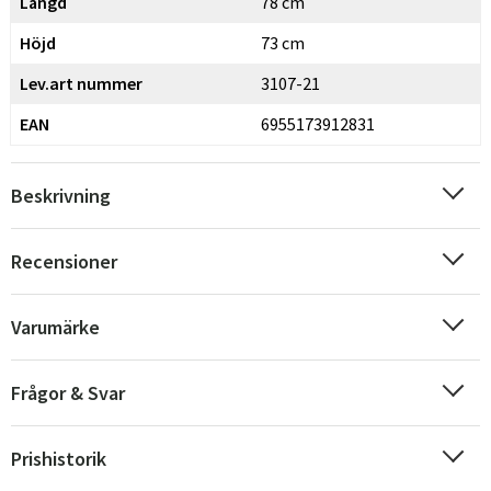
Längd
78 cm
Höjd
73 cm
Lev.art nummer
3107-21
EAN
6955173912831
Beskrivning
Recensioner
Varumärke
Frågor & Svar
Prishistorik