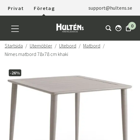
support@hultens.se
Privat
Företag
0
Startsida
Utemöbler
Utebord
Matbord
Nimes matbord 78x78 cm khaki
-26%