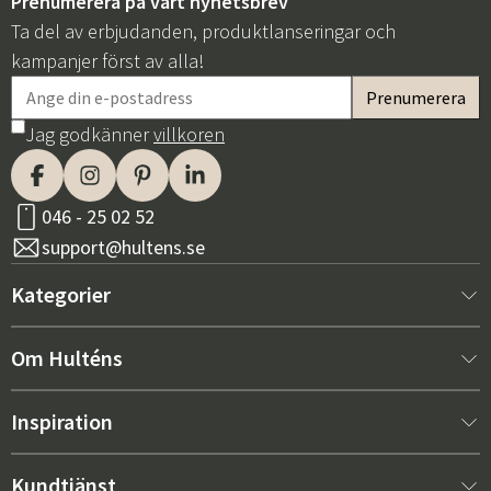
Prenumerera på vårt nyhetsbrev
Ta del av erbjudanden, produktlanseringar och
kampanjer först av alla!
Jag godkänner
villkoren
046 - 25 02 52
support@hultens.se
Kategorier
Nytt hos oss
Om Hulténs
Möbler
Om Hulténs
Inspiration
Inredning
Hulténs butik
Bästsäljare
Kundtjänst