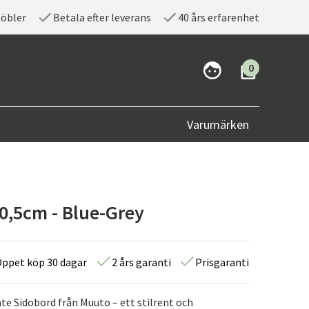
möbler
Betala efter leverans
40 års erfarenhet
0
Varumärken
0,5cm - Blue-Grey
ppet köp 30 dagar
2 års garanti
Prisgaranti
e Sidobord från Muuto – ett stilrent och