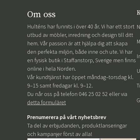
Om oss
K
Hulténs har funnits i över 40 år. Vi har ett stort
N
utbud av möbler, inredning och design till ditt
M
hem. Vår passion är att hjälpa dig att skapa
den perfekta miljön, både inne och ute. Vi har
I
en fysisk butik i Staffanstorp, Sverige men finns
online i hela Norden.
U
Vår kundtjänst har öppet måndag–torsdag kl.
9–15 samt fredagar kl. 9–12.
T
Du når oss på telefon 046 25 02 52 eller via
G
detta formuläret
Prenumerera på vårt nyhetsbrev
Ta del av erbjudanden, produktlanseringar
och kampanjer först av alla!