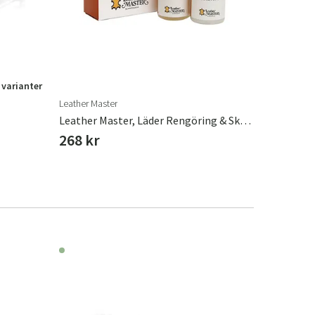
 varianter
Leather Master
Brafab
Leather Master, Läder Rengöring & Skydd Mini 2 X 100 Ml
Brafab, L
268 kr
1 512 k