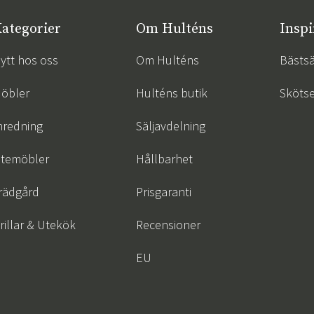
ategorier
Om Hulténs
Inspi
ytt hos oss
Om Hulténs
Bästsä
öbler
Hulténs butik
Skötse
nredning
Säljavdelning
temöbler
Hållbarhet
rädgård
Prisgaranti
rillar & Utekök
Recensioner
EU