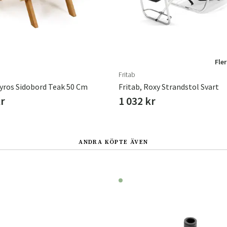
Fler
Fritab
Syros Sidobord Teak 50 Cm
Fritab, Roxy Strandstol Svart
kr
1 032 kr
ANDRA KÖPTE ÄVEN