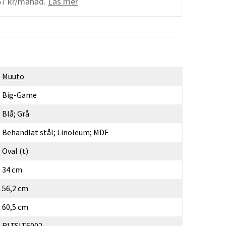
67 kr/månad.
Läs mer
Muuto
Big-Game
Blå; Grå
Behandlat stål; Linoleum; MDF
Oval (t)
34 cm
56,2 cm
60,5 cm
RLTSIT6002