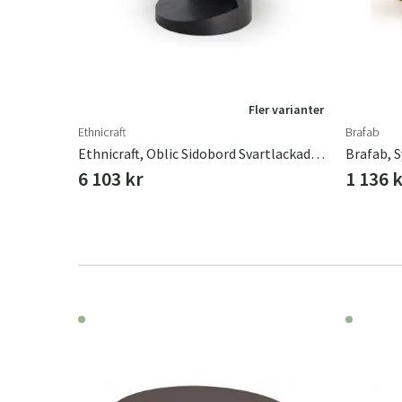
r varianter
Fler varianter
Ethnicraft
Brafab
Ethnicraft, Oblic Sidobord Svartlackad Teak
Brafab, 
6 103 kr
1 136 