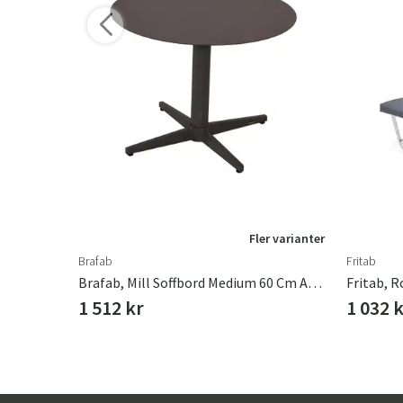
r varianter
Fler varianter
Brafab
Fritab
Affari Of Sweden, LOKE Klädhängare 10 Cm Vänster
Brafab, Mill Soffbord Medium 60 Cm Anthracite
Fritab, R
1 512 kr
1 032 