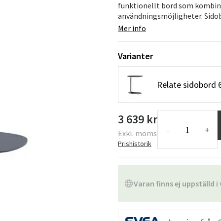
funktionellt bord som kombi
användningsmöjligheter. Sidob
Mer info
Varianter
Relate sidobord 
3 639 kr
-
+
Exkl. moms
Prishistorik
Varan finns ej uppställd i 