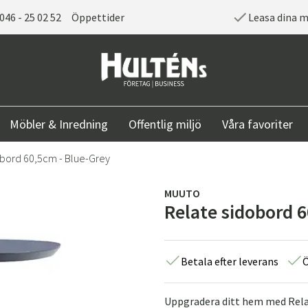
046 - 25 02 52
Öppettider
Leasa dina 
Möbler & Inredning
Offentlig miljö
Våra favoriter
obord 60,5cm - Blue-Grey
MUUTO
Relate sidobord 6
Betala efter leverans
Ö
Uppgradera ditt hem med Relat