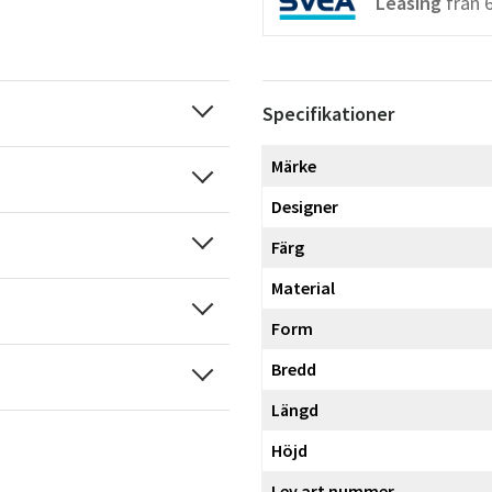
Leasing
från
Specifikationer
Märke
Designer
Färg
Material
Form
Bredd
Längd
Höjd
Lev.art nummer