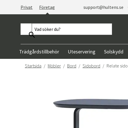
Privat
Företag
support@hultens.se
Trädgårdstillbehör
Uteservering
Solskydd
Startsida
Möbler
Bord
Sidobord
Relate sid