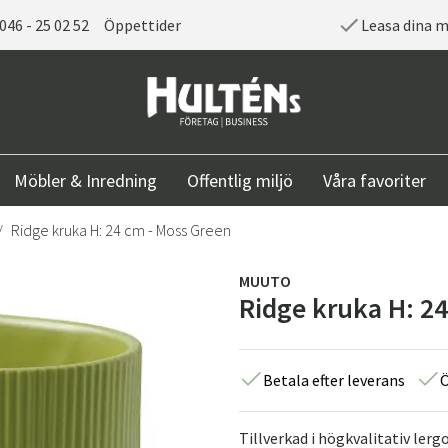
046 - 25 02 52
Öppettider
Leasa dina 
Möbler & Inredning
Offentlig miljö
Våra favoriter
Ridge kruka H: 24 cm - Moss Green
MUUTO
Ridge kruka H: 2
Betala efter leverans
Ö
Tillverkad i högkvalitativ lerg