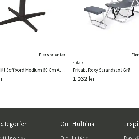
Fler varianter
Fler
Fritab
Brafab, Mill Soffbord Medium 60 Cm Anthracite
Fritab, Roxy Strandstol Grå
kr
1 032 kr
ategorier
Om Hulténs
Inspi
ytt hos oss
Om Hulténs
Bästsä