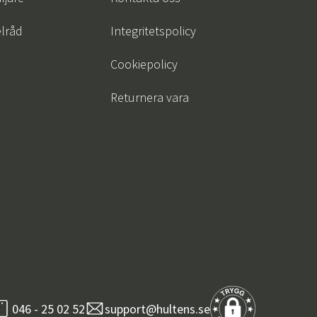
lråd
Integritetspolicy
Cookiepolicy
Returnera vara
046 - 25 02 52
support@hultens.se