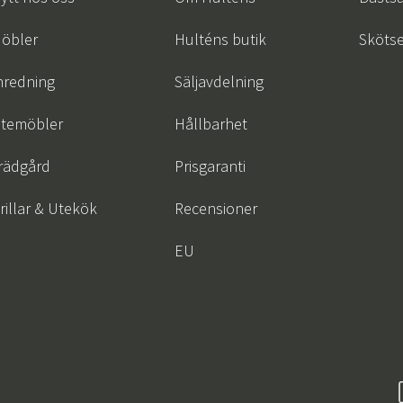
öbler
Hulténs butik
Skötse
nredning
Säljavdelning
temöbler
Hållbarhet
rädgård
Prisgaranti
rillar & Utekök
Recensioner
EU