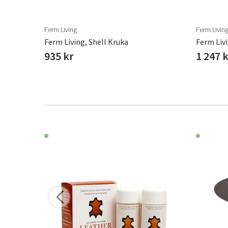
r varianter
Ferm Living
Ferm Livin
atur 7 Cm
Ferm Living, Shell Kruka
Ferm Livi
935 kr
1 247 