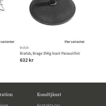
 varianter
Fler varianter
Brafab
Torkelson
Brafab, Brage 35Kg Svart Parasollfot
Torkelson,
632 kr
192 kr
ration
Kundtjänst
ljare
Kontakta oss