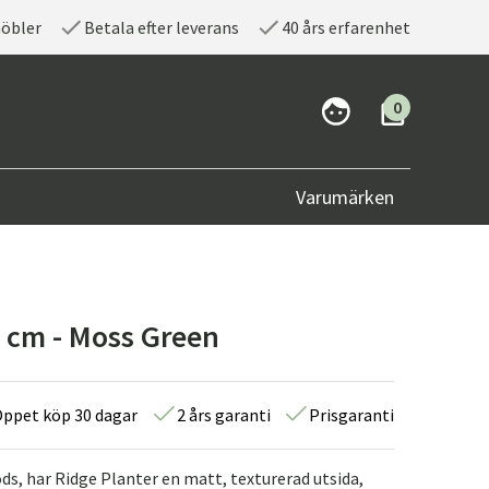
möbler
Betala efter leverans
40 års erfarenhet
0
Varumärken
4 cm - Moss Green
ppet köp 30 dagar
2 års garanti
Prisgaranti
ods, har Ridge Planter en matt, texturerad utsida,