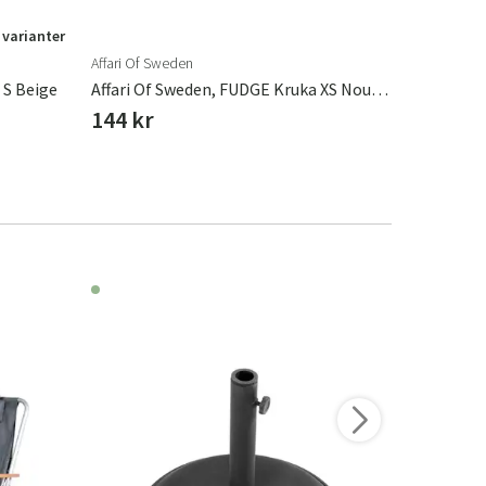
 varianter
Affari Of Sweden
Garden Glo
 S Beige
Affari Of Sweden, FUDGE Kruka XS Nougat Brown
Garden Gl
144 kr
2 796 k