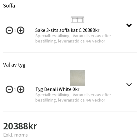
Soffa
Sake 3-sits soffa kat C
20388kr
1
Specialbeställning - Varan tillverkas efter
beställning, leveranstid ca 4-8 veckor
Val av tyg
Tyg Denali White
0kr
1
Specialbeställning - Varan tillverkas efter
beställning, leveranstid ca 4-8 veckor
20388
kr
Exkl. moms