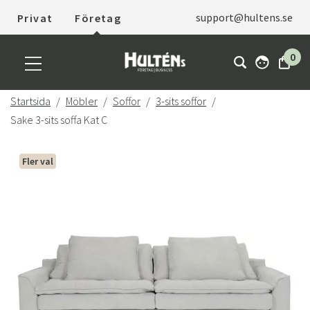
support@hultens.se
Privat
Företag
0
Startsida
Möbler
Soffor
3-sits soffor
Sake 3-sits soffa Kat C
Fler val