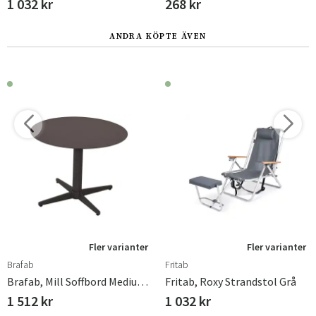
1 032 kr
268 kr
ANDRA KÖPTE ÄVEN
Fler varianter
Fler varianter
Brafab
Fritab
Brafab, Mill Soffbord Medium 60 Cm Anthracite
Fritab, Roxy Strandstol Grå
1 512 kr
1 032 kr