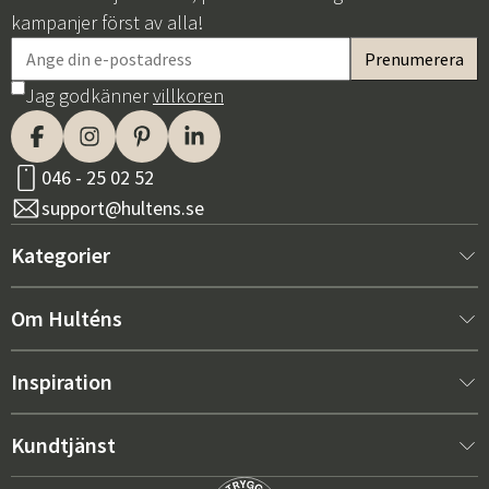
kampanjer först av alla!
Jag godkänner
villkoren
046 - 25 02 52
support@hultens.se
Kategorier
Nytt hos oss
Om Hulténs
Möbler
Om Hulténs
Inspiration
Inredning
Hulténs butik
Bästsäljare
Kundtjänst
Utemöbler
Säljavdelning