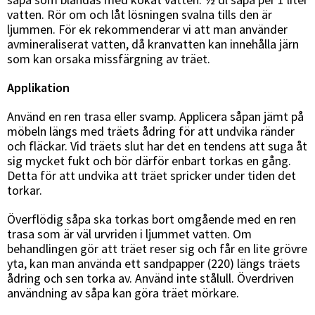
vatten. Rör om och låt lösningen svalna tills den är
ljummen. För ek rekommenderar vi att man använder
avmineraliserat vatten, då kranvatten kan innehålla järn
som kan orsaka missfärgning av träet.
Applikation
Använd en ren trasa eller svamp. Applicera såpan jämt på
möbeln längs med träets ådring för att undvika ränder
och fläckar. Vid träets slut har det en tendens att suga åt
sig mycket fukt och bör därför enbart torkas en gång.
Detta för att undvika att träet spricker under tiden det
torkar.
Överflödig såpa ska torkas bort omgående med en ren
trasa som är väl urvriden i ljummet vatten. Om
behandlingen gör att träet reser sig och får en lite grövre
yta, kan man använda ett sandpapper (220) längs träets
ådring och sen torka av. Använd inte stålull. Överdriven
användning av såpa kan göra träet mörkare.