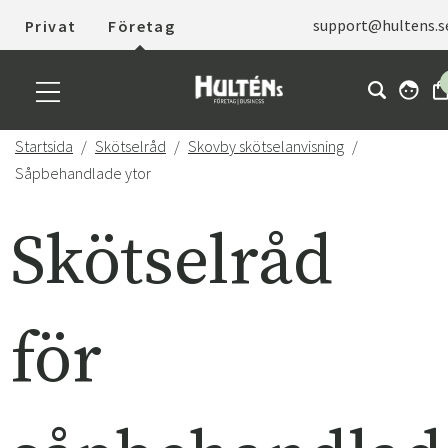
support@hultens.s
Privat
Företag
Startsida
Skötselråd
Skovby skötselanvisning
Såpbehandlade ytor
Skötselråd
för