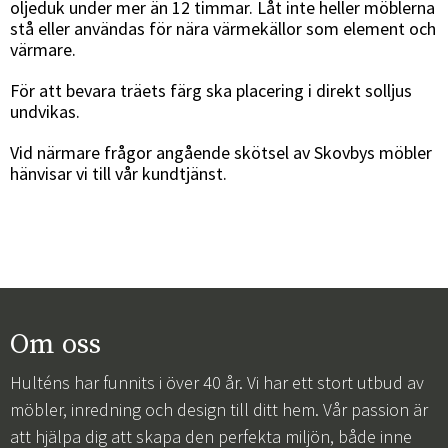
oljeduk under mer än 12 timmar. Låt inte heller möblerna
stå eller användas för nära värmekällor som element och
värmare.
För att bevara träets färg ska placering i direkt solljus
undvikas.
Vid närmare frågor angående skötsel av Skovbys möbler
hänvisar vi till vår kundtjänst.
Om oss
Hulténs har funnits i över 40 år. Vi har ett stort utbud av
möbler, inredning och design till ditt hem. Vår passion är
att hjälpa dig att skapa den perfekta miljön, både inne