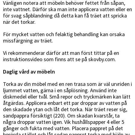
Vänligen notera att möbeln behöver fettet från såpan,
inte vattnet. Därför ska man inte applicera vatten eller en
för svag såpblandning då detta kan få träet att spricka
när det torkar.
För mycket vatten och felaktig behandling kan orsaka
missfärgning av träet.
Vi rekommenderar därför att man först tittar på en
instruktionsvideo som finns att se på skovby.com.
Daglig vård av möbeln
Torka av din möbel med en ren trasa som är väl urvriden i
ljummet vatten, gärna i en såplösning. Använd inte
diskmedel eller tvål. Små repor och tryckmärken kan lätt
åtgärdas. Applicera enbart ett par droppar av vatten på
den skadade ytan och låt det torka. När träet reser sig,
sandpappra försiktigt (220). Om skadan kvarstår, ta
några droppar vatten igen. Vik hushållspapper 4 eller 5
gånger och fukta med vatten. Placera pappret på det
berörda stället och låt sedan pappret torka med hjälp av