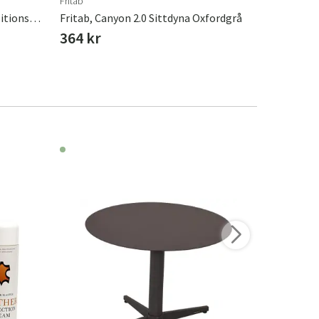
Fritab
Hillerstorp
Fritab, Dyna Canyon 2.0 Till Positionsstol Skogsgrön
Fritab, Canyon 2.0 Sittdyna Oxfordgrå
Hillersto
364 kr
223 kr