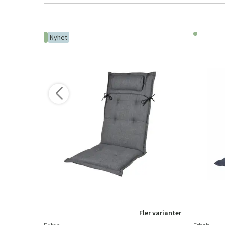
Nyhet
r varianter
Fler varianter