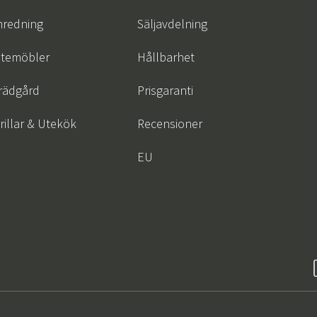
nredning
Säljavdelning
temöbler
Hållbarhet
rädgård
Prisgaranti
rillar & Utekök
Recensioner
EU