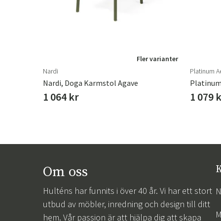
Fler varianter
Nardi
Platinum A
Leather Master, Läder Rengöring & Skydd Maxi-Kit
Nardi, Doga Karmstol Agave
1 064 kr
1 079 
Om oss
K
Hulténs har funnits i över 40 år. Vi har ett stort
N
utbud av möbler, inredning och design till ditt
M
hem. Vår passion är att hjälpa dig att skapa