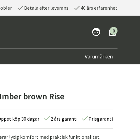
möbler
Betala efter leverans
40 års erfarenhet
0
Varumärken
 Umber brown Rise
ppet köp 30 dagar
2 års garanti
Prisgaranti
erar lyxig komfort med praktisk funktionalitet.