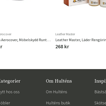
erocover
Leather Master
Platinum Aerocover, Möbelskydd Runt 200cm
kr
268 kr
ategorier
Om Hulténs
Inspi
ytt hos oss
Om Hulténs
Bästsä
öbler
Hulténs butik
Skötse