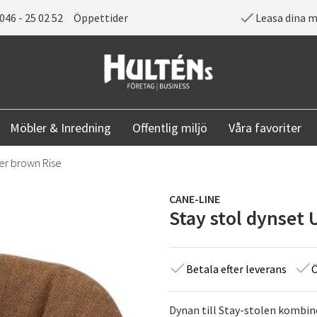
046 - 25 02 52
Öppettider
Leasa dina 
Möbler & Inredning
Offentlig miljö
Våra favoriter
er brown Rise
CANE-LINE
Stay stol dynset
Betala efter leverans
Ö
Dynan till Stay-stolen kombin