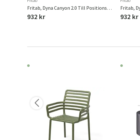
Fritab
Fritab
r- Mattone
Fritab, Dyna Canyon 2.0 Till Positionsstol Oxfordgrå
932 kr
932 kr