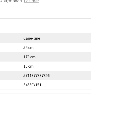
67 kr/månad.
Läs mer
Cane-line
54 cm
173 cm
15 cm
5711877387396
54550Y151