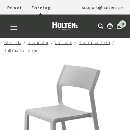
support@hultens.se
Privat
Företag
0
Startsida
Utemöbler
Utestolar
Stolar utan karm
Trill matstol Grigio