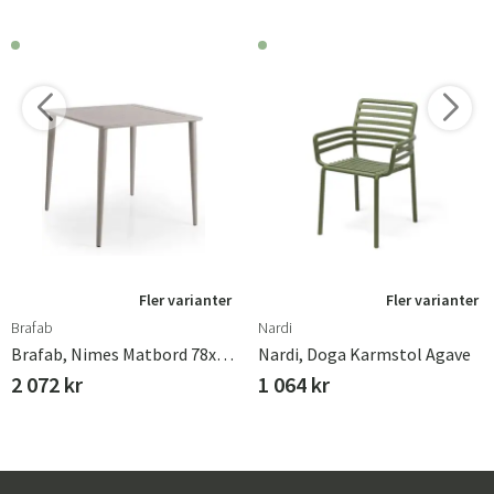
Fler varianter
Fler varianter
Brafab
Nardi
Brafab, Nimes Matbord 78x78 Cm Khaki
Nardi, Doga Karmstol Agave
2 072 kr
1 064 kr