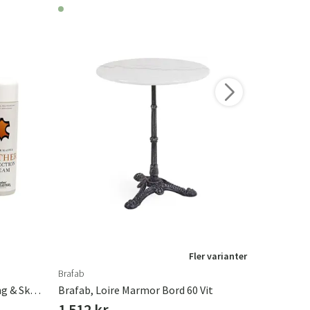
Fler varianter
Brafab
Brafab
Leather Master, Läder Rengöring & Skydd Mini 2 X 100 Ml
Brafab, Loire Marmor Bord 60 Vit
Brafab, T
1 512 kr
1 008 k