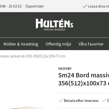
046 - 25 02 52
Öppettider
Leasa dina 
Möbler & Inredning
Offentlig miljö
Våra favoriter
assiv lackad ek 200-356(512)x100x73 cm
SKOVBY
Sm24 Bord massiv
356(512)x100x73
Betala efter leverans
Ö