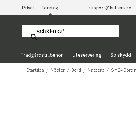
Privat
Företag
support@hultens.se
Trädgårdstillbehör
Uteservering
Solskydd
Startsida
Möbler
Bord
Matbord
Sm24 Bord m