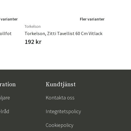
 varianter
Fler varianter
Torkelson
Leather Mas
ollfot
Torkelson, Zitti Tavellist 60 Cm Vitlack
192 kr
399 kr
ration
Kundtjänst
ljare
Kontakta oss
lråd
Integritetspolicy
Cookiepolicy