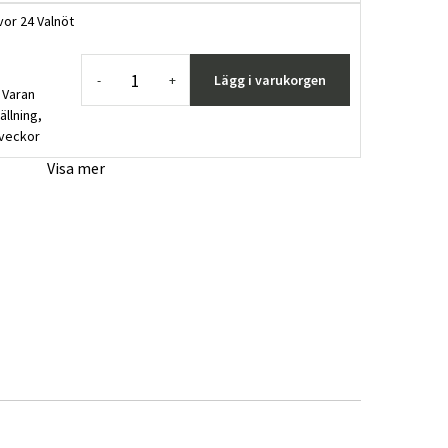
vor 24 Valnöt
Lägg i varukorgen
-
+
 Varan
ällning,
 veckor
Visa mer