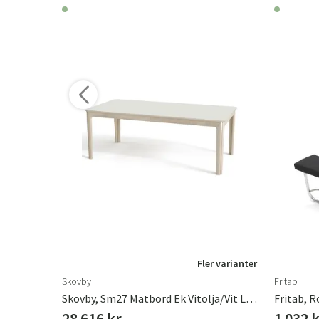
r varianter
Fler varianter
Skovby
Fritab
vart/svart
Skovby, Sm27 Matbord Ek Vitolja/Vit Laminat
Fritab, R
28 616 kr
1 032 