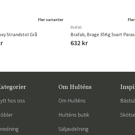
Fler varianter
Fler
Brafab
oxy Strandstol Grå
Brafab, Brage 35Kg Svart Paras
kr
632 kr
ategorier
Om Hulténs
Inspi
ytt hos oss
Om Hulténs
Bästsä
öbler
Hulténs butik
Skötse
nredning
Säljavdelning