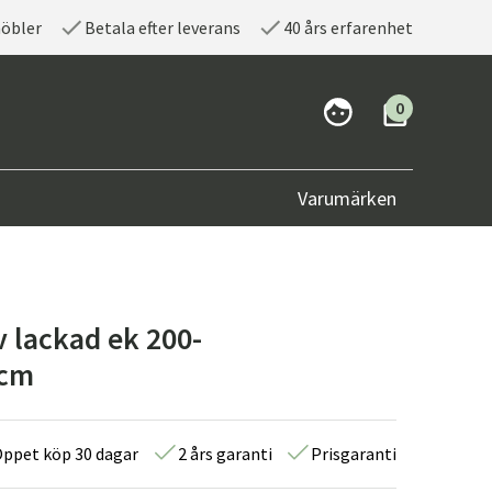
möbler
Betala efter leverans
40 års erfarenhet
0
Varumärken
 lackad ek 200-
 cm
ppet köp 30 dagar
2 års garanti
Prisgaranti