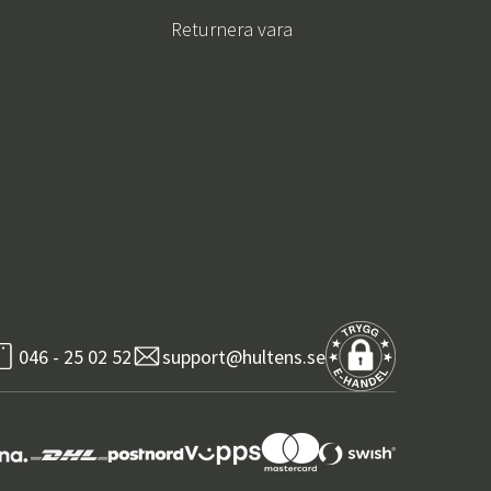
Returnera vara
046 - 25 02 52
support@hultens.se