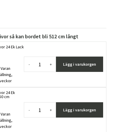
kivor så kan bordet bli 512 cm långt
vor 24 Ek Lack
Lägg i varukorgen
-
+
 Varan
ällning,
 veckor
vor 24 Ek
x50 cm
Lägg i varukorgen
-
+
 Varan
ällning,
 veckor