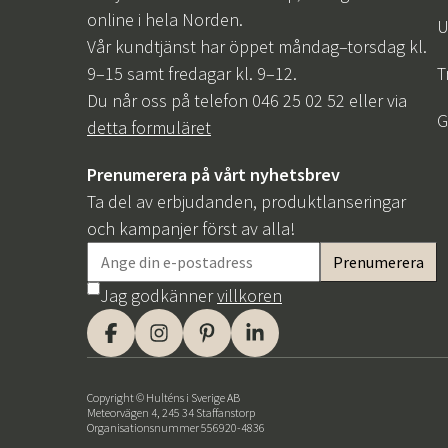
online i hela Norden.
U
Vår kundtjänst har öppet måndag–torsdag kl.
9–15 samt fredagar kl. 9–12.
T
Du når oss på telefon 046 25 02 52 eller via
G
detta formuläret
Prenumerera på vårt nyhetsbrev
Ta del av erbjudanden, produktlanseringar
och kampanjer först av alla!
Jag godkänner
villkoren
Copyright © Hulténs i Sverige AB
Meteorvägen 4, 245 34 Staffanstorp
Organisationsnummer 556920-4836