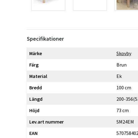
Specifikationer
Märke
Skovby
Färg
Brun
Material
Ek
Bredd
100 cm
Längd
200-356(5
Höjd
73 cm
Lev.art nummer
SM24EM
EAN
57075840