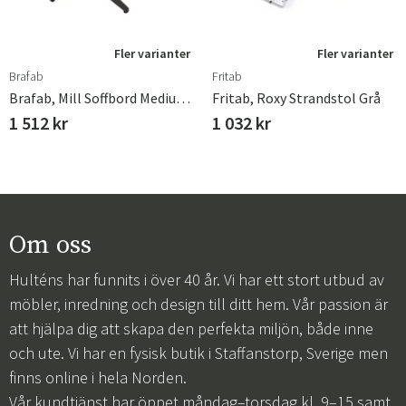
Fler varianter
Fler varianter
Brafab
Fritab
Brafab, Mill Soffbord Medium 60 Cm Anthracite
Fritab, Roxy Strandstol Grå
1 512 kr
1 032 kr
Om oss
Hulténs har funnits i över 40 år. Vi har ett stort utbud av
möbler, inredning och design till ditt hem. Vår passion är
att hjälpa dig att skapa den perfekta miljön, både inne
och ute. Vi har en fysisk butik i Staffanstorp, Sverige men
finns online i hela Norden.
Vår kundtjänst har öppet måndag–torsdag kl. 9–15 samt