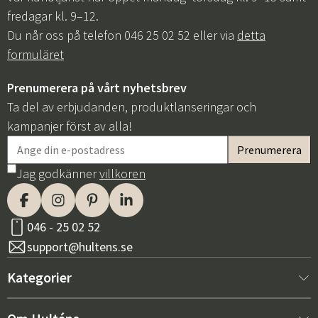
fredagar kl. 9–12.
Du når oss på telefon 046 25 02 52 eller via
detta
formuläret
Prenumerera på vårt nyhetsbrev
Ta del av erbjudanden, produktlanseringar och
kampanjer först av alla!
Jag godkänner
villkoren
046 - 25 02 52
support@hultens.se
Kategorier
Nytt hos oss