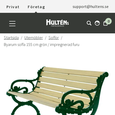
support@hultens.se
Privat
Företag
0
Startsida
Utemöbler
Soffor
Byarum soffa 155 cm grön / impregnerad furu