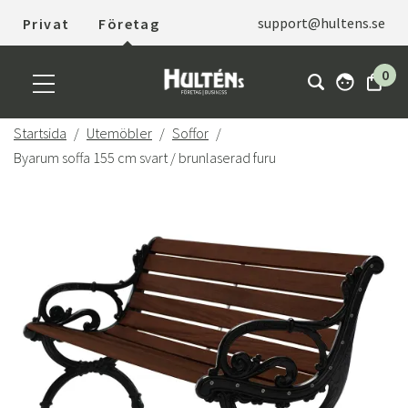
support@hultens.se
Privat
Företag
0
Startsida
Utemöbler
Soffor
Byarum soffa 155 cm svart / brunlaserad furu